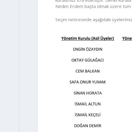
kurulumuz icra edilmiştir. Genel kurul
Nedim Erdem başta olmak üzere tüm de
Seçim neticesinde aşağıdaki üyelerimiz