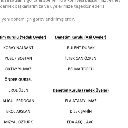
umuza katılan sigorta eksperleri icra komitesi başkanımız Ahmet
rnek başkanlarımıza ve üyelerimize teşekkür ederiz.
 yeni dönem için görevlendirilmişlerdir.