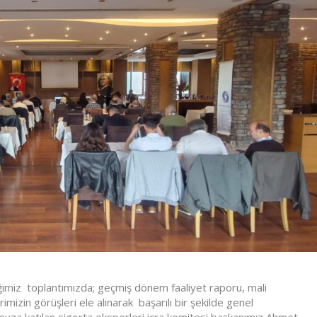
ğimiz toplantımızda; geçmiş dönem faaliyet raporu, mali
izin görüşleri ele alınarak başarılı bir şekilde genel