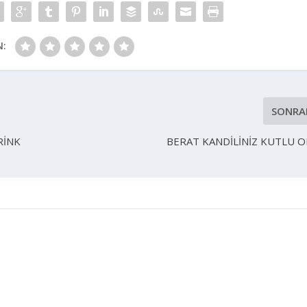
N:
SONRA
RİNK
BERAT KANDİLİNİZ KUTLU 