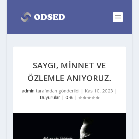
SAYGI, MİNNET VE
ÖZLEMLE ANIYORUZ.
admin
tarafından gönderildi |
Kas 10, 2023
|
Duyurular
|
0
|