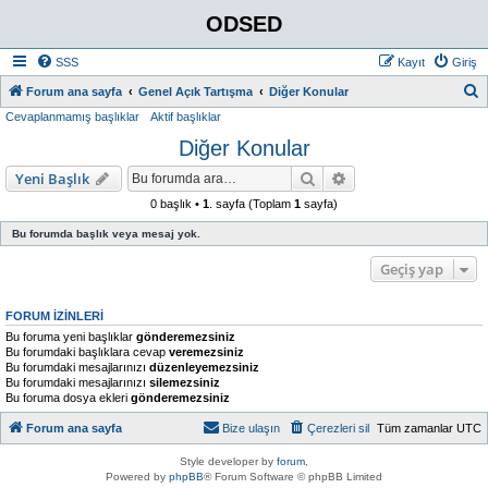
ODSED
SSS
Kayıt
Giriş
A
Forum ana sayfa
Genel Açık Tartışma
Diğer Konular
Cevaplanmamış başlıklar
Aktif başlıklar
r
Diğer Konular
a
Ara
Gelişmiş arama
Yeni Başlık
0 başlık •
1
. sayfa (Toplam
1
sayfa)
Bu forumda başlık veya mesaj yok.
Geçiş yap
FORUM IZINLERI
Bu foruma yeni başlıklar
gönderemezsiniz
Bu forumdaki başlıklara cevap
veremezsiniz
Bu forumdaki mesajlarınızı
düzenleyemezsiniz
Bu forumdaki mesajlarınızı
silemezsiniz
Bu foruma dosya ekleri
gönderemezsiniz
Forum ana sayfa
Bize ulaşın
Çerezleri sil
Tüm zamanlar
UTC
Style developer by
forum
,
Powered by
phpBB
® Forum Software © phpBB Limited