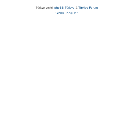
Türkçe çeviri:
phpBB Türkiye
&
Türkiye Forum
Gizlilik
|
Koşullar