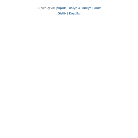
Türkçe çeviri:
phpBB Türkiye
&
Türkiye Forum
Gizlilik
|
Koşullar