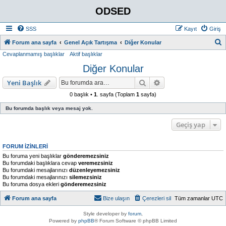
ODSED
SSS
Kayıt
Giriş
A
Forum ana sayfa
Genel Açık Tartışma
Diğer Konular
Cevaplanmamış başlıklar
Aktif başlıklar
r
Diğer Konular
a
Ara
Gelişmiş arama
Yeni Başlık
0 başlık •
1
. sayfa (Toplam
1
sayfa)
Bu forumda başlık veya mesaj yok.
Geçiş yap
FORUM IZINLERI
Bu foruma yeni başlıklar
gönderemezsiniz
Bu forumdaki başlıklara cevap
veremezsiniz
Bu forumdaki mesajlarınızı
düzenleyemezsiniz
Bu forumdaki mesajlarınızı
silemezsiniz
Bu foruma dosya ekleri
gönderemezsiniz
Forum ana sayfa
Bize ulaşın
Çerezleri sil
Tüm zamanlar
UTC
Style developer by
forum
,
Powered by
phpBB
® Forum Software © phpBB Limited