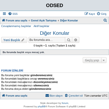
ODSED
SSS
Kayıt
Giriş
A
Forum ana sayfa
Genel Açık Tartışma
Diğer Konular
Cevaplanmamış başlıklar
Aktif başlıklar
r
Diğer Konular
a
Ara
Gelişmiş arama
Yeni Başlık
0 başlık •
1
. sayfa (Toplam
1
sayfa)
Bu forumda başlık veya mesaj yok.
Geçiş yap
FORUM IZINLERI
Bu foruma yeni başlıklar
gönderemezsiniz
Bu forumdaki başlıklara cevap
veremezsiniz
Bu forumdaki mesajlarınızı
düzenleyemezsiniz
Bu forumdaki mesajlarınızı
silemezsiniz
Bu foruma dosya ekleri
gönderemezsiniz
Forum ana sayfa
Bize ulaşın
Çerezleri sil
Tüm zamanlar
UTC
Style developer by
forum
,
Powered by
phpBB
® Forum Software © phpBB Limited