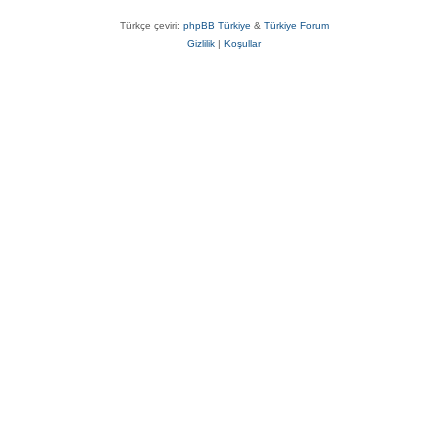
Türkçe çeviri:
phpBB Türkiye
&
Türkiye Forum
Gizlilik
|
Koşullar