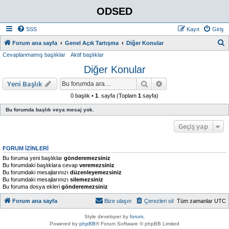
ODSED
SSS
Kayıt
Giriş
A
Forum ana sayfa
Genel Açık Tartışma
Diğer Konular
Cevaplanmamış başlıklar
Aktif başlıklar
r
Diğer Konular
a
Ara
Gelişmiş arama
Yeni Başlık
0 başlık •
1
. sayfa (Toplam
1
sayfa)
Bu forumda başlık veya mesaj yok.
Geçiş yap
FORUM IZINLERI
Bu foruma yeni başlıklar
gönderemezsiniz
Bu forumdaki başlıklara cevap
veremezsiniz
Bu forumdaki mesajlarınızı
düzenleyemezsiniz
Bu forumdaki mesajlarınızı
silemezsiniz
Bu foruma dosya ekleri
gönderemezsiniz
Forum ana sayfa
Bize ulaşın
Çerezleri sil
Tüm zamanlar
UTC
Style developer by
forum
,
Powered by
phpBB
® Forum Software © phpBB Limited