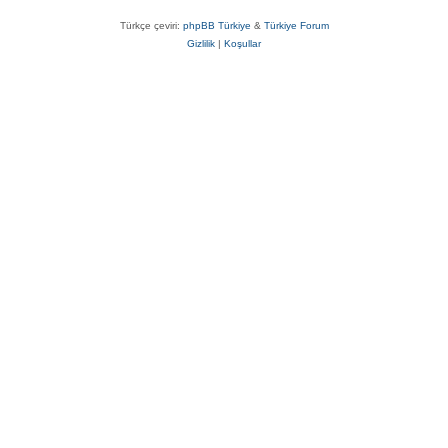
Türkçe çeviri:
phpBB Türkiye
&
Türkiye Forum
Gizlilik
|
Koşullar