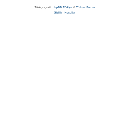
Türkçe çeviri:
phpBB Türkiye
&
Türkiye Forum
Gizlilik
|
Koşullar