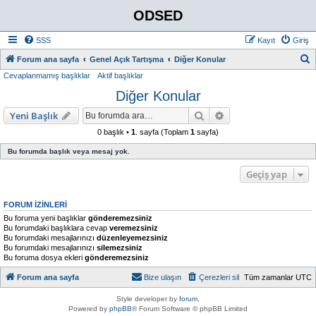
ODSED
SSS
Kayıt
Giriş
A
Forum ana sayfa
Genel Açık Tartışma
Diğer Konular
Cevaplanmamış başlıklar
Aktif başlıklar
r
Diğer Konular
a
Ara
Gelişmiş arama
Yeni Başlık
0 başlık •
1
. sayfa (Toplam
1
sayfa)
Bu forumda başlık veya mesaj yok.
Geçiş yap
FORUM IZINLERI
Bu foruma yeni başlıklar
gönderemezsiniz
Bu forumdaki başlıklara cevap
veremezsiniz
Bu forumdaki mesajlarınızı
düzenleyemezsiniz
Bu forumdaki mesajlarınızı
silemezsiniz
Bu foruma dosya ekleri
gönderemezsiniz
Forum ana sayfa
Bize ulaşın
Çerezleri sil
Tüm zamanlar
UTC
Style developer by
forum
,
Powered by
phpBB
® Forum Software © phpBB Limited