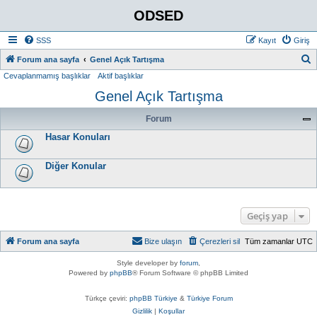
ODSED
SSS
Kayıt
Giriş
A
Forum ana sayfa
Genel Açık Tartışma
Cevaplanmamış başlıklar
Aktif başlıklar
r
Genel Açık Tartışma
a
Forum
Hasar Konuları
Diğer Konular
Geçiş yap
Forum ana sayfa
Bize ulaşın
Çerezleri sil
Tüm zamanlar
UTC
Style developer by
forum
,
Powered by
phpBB
® Forum Software © phpBB Limited
Türkçe çeviri:
phpBB Türkiye
&
Türkiye Forum
Gizlilik
|
Koşullar