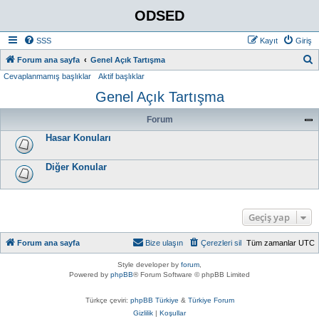
ODSED
SSS
Kayıt
Giriş
A
Forum ana sayfa
Genel Açık Tartışma
Cevaplanmamış başlıklar
Aktif başlıklar
r
Genel Açık Tartışma
a
Forum
Hasar Konuları
Diğer Konular
Geçiş yap
Forum ana sayfa
Bize ulaşın
Çerezleri sil
Tüm zamanlar
UTC
Style developer by
forum
,
Powered by
phpBB
® Forum Software © phpBB Limited
Türkçe çeviri:
phpBB Türkiye
&
Türkiye Forum
Gizlilik
|
Koşullar