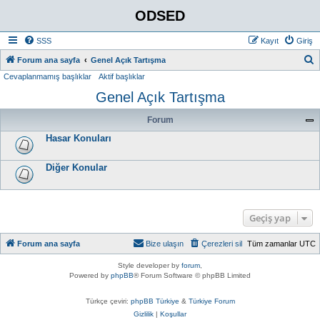
ODSED
SSS
Kayıt
Giriş
A
Forum ana sayfa
Genel Açık Tartışma
Cevaplanmamış başlıklar
Aktif başlıklar
r
Genel Açık Tartışma
a
Forum
Hasar Konuları
Diğer Konular
Geçiş yap
Forum ana sayfa
Bize ulaşın
Çerezleri sil
Tüm zamanlar
UTC
Style developer by
forum
,
Powered by
phpBB
® Forum Software © phpBB Limited
Türkçe çeviri:
phpBB Türkiye
&
Türkiye Forum
Gizlilik
|
Koşullar