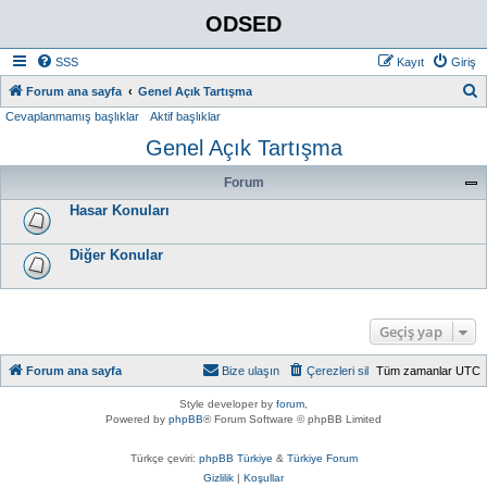
ODSED
SSS
Kayıt
Giriş
A
Forum ana sayfa
Genel Açık Tartışma
Cevaplanmamış başlıklar
Aktif başlıklar
r
Genel Açık Tartışma
a
Forum
Hasar Konuları
Diğer Konular
Geçiş yap
Forum ana sayfa
Bize ulaşın
Çerezleri sil
Tüm zamanlar
UTC
Style developer by
forum
,
Powered by
phpBB
® Forum Software © phpBB Limited
Türkçe çeviri:
phpBB Türkiye
&
Türkiye Forum
Gizlilik
|
Koşullar