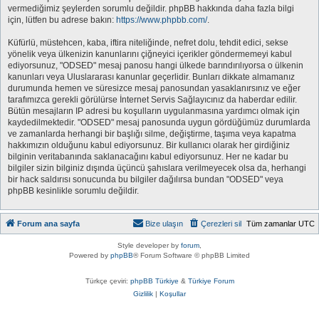
vermediğimiz şeylerden sorumlu değildir. phpBB hakkında daha fazla bilgi
için, lütfen bu adrese bakın:
https://www.phpbb.com/
.
Küfürlü, müstehcen, kaba, iftira niteliğinde, nefret dolu, tehdit edici, sekse
yönelik veya ülkenizin kanunlarını çiğneyici içerikler göndermemeyi kabul
ediyorsunuz, "ODSED" mesaj panosu hangi ülkede barındırılıyorsa o ülkenin
kanunları veya Uluslararası kanunlar geçerlidir. Bunları dikkate almamanız
durumunda hemen ve süresizce mesaj panosundan yasaklanırsınız ve eğer
tarafımızca gerekli görülürse İnternet Servis Sağlayıcınız da haberdar edilir.
Bütün mesajların IP adresi bu koşulların uygulanmasına yardımcı olmak için
kaydedilmektedir. "ODSED" mesaj panosunda uygun gördüğümüz durumlarda
ve zamanlarda herhangi bir başlığı silme, değiştirme, taşıma veya kapatma
hakkımızın olduğunu kabul ediyorsunuz. Bir kullanıcı olarak her girdiğiniz
bilginin veritabanında saklanacağını kabul ediyorsunuz. Her ne kadar bu
bilgiler sizin bilginiz dışında üçüncü şahıslara verilmeyecek olsa da, herhangi
bir hack saldırısı sonucunda bu bilgiler dağılırsa bundan "ODSED" veya
phpBB kesinlikle sorumlu değildir.
Forum ana sayfa
Bize ulaşın
Çerezleri sil
Tüm zamanlar
UTC
Style developer by
forum
,
Powered by
phpBB
® Forum Software © phpBB Limited
Türkçe çeviri:
phpBB Türkiye
&
Türkiye Forum
Gizlilik
|
Koşullar