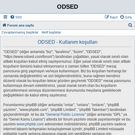
ODSED
SSS
Kayıt
Giriş
A
Forum ana sayfa
Cevaplanmamış başlıklar
Aktif başlıklar
r
a
ODSED - Kullanım koşulları
"ODSED" (diğer anlamda "biz", "tarafımız", "bizim", "ODSED",
"https://www.odsed.com/forum") tarafından çoğaltılan, yasal olarak sınırlı olan
alttaki koşulları kabul etmiş sayılıyorsunuz. Eğer yasal olarak sınırlı olan alttaki
koşulların tümünü kabul etmiyorsanız o zaman lütfen "ODSED" mesaj
panosuna giriş yapmayın ve/veya kullanmayın. Biz bu koşulları herhangi bir
zamanda değiştirebiliriz ve sizi bilgilendirebiliriz, buna rağmen kendiniz
düzenli olarak bu koşulları tekrar gözden geçirerek "ODSED" mesaj panosunu
kullanmaya devam edebilirsiniz, yasal olarak sınırlı olan bu koşulların
güncellenmesi ve/veya düzenlenmesi durumunda meydana gelebilecek
değişiklikleri de kabul etmiş sayılırsınız.
Forumlarımız phpBB (diğer anlamda “onlar”, “onlara”, “onların”, “phpBB
yazılımı”, “www.phpbb.com”, “phpBB Limited”, “phpBB Takımları”) tarafından
güçlendirilmiştir -ki bu da “
General Public License
” (diğer anlamda “GPL” ya
da “Genel Kamu Lisansı”) altında bir forum yazılımı olarak yayınlanmıştır ve bu
yazılımı
www.phpbb.com
adresinden indirebilirsiniz. phpBB yazılımı sadece
internet tabanlı tartışmaları kolaylaştırmak içindir; phpBB Limited müsaade
edilebilir içerik ve/veya davranış olarak izin verdiğimiz ve/veya izin