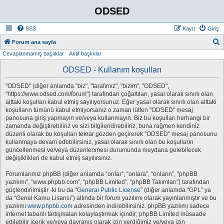
ODSED
SSS
Kayıt
Giriş
A
Forum ana sayfa
Cevaplanmamış başlıklar
Aktif başlıklar
r
a
ODSED - Kullanım koşulları
"ODSED" (diğer anlamda "biz", "tarafımız", "bizim", "ODSED",
"https://www.odsed.com/forum") tarafından çoğaltılan, yasal olarak sınırlı olan
alttaki koşulları kabul etmiş sayılıyorsunuz. Eğer yasal olarak sınırlı olan alttaki
koşulların tümünü kabul etmiyorsanız o zaman lütfen "ODSED" mesaj
panosuna giriş yapmayın ve/veya kullanmayın. Biz bu koşulları herhangi bir
zamanda değiştirebiliriz ve sizi bilgilendirebiliriz, buna rağmen kendiniz
düzenli olarak bu koşulları tekrar gözden geçirerek "ODSED" mesaj panosunu
kullanmaya devam edebilirsiniz, yasal olarak sınırlı olan bu koşulların
güncellenmesi ve/veya düzenlenmesi durumunda meydana gelebilecek
değişiklikleri de kabul etmiş sayılırsınız.
Forumlarımız phpBB (diğer anlamda “onlar”, “onlara”, “onların”, “phpBB
yazılımı”, “www.phpbb.com”, “phpBB Limited”, “phpBB Takımları”) tarafından
güçlendirilmiştir -ki bu da “
General Public License
” (diğer anlamda “GPL” ya
da “Genel Kamu Lisansı”) altında bir forum yazılımı olarak yayınlanmıştır ve bu
yazılımı
www.phpbb.com
adresinden indirebilirsiniz. phpBB yazılımı sadece
internet tabanlı tartışmaları kolaylaştırmak içindir; phpBB Limited müsaade
edilebilir içerik ve/veya davranış olarak izin verdiğimiz ve/veya izin