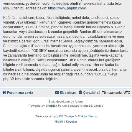
vermediğimiz şeylerden sorumlu değildir. phpBB hakkında daha fazla bilgi
için, lütfen bu adrese bakın:
https://www.phpbb.com/
.
Küfürlü, müstehcen, kaba, iftira niteliğinde, nefret dolu, tehdit edici, sekse
yönelik veya ülkenizin kanunlarını çiğneyici içerikler göndermemeyi kabul
ediyorsunuz, "ODSED" mesaj panosu hangi ülkede barındırılıyorsa o ülkenin
kanunları veya Uluslararası kanunlar geçerlidir. Bunları dikkate almamanız
durumunda hemen ve süresizce mesaj panosundan yasaklanırsınız ve eğer
tarafımızca gerekli görülürse İnternet Servis Sağlayıcınız da haberdar edilir.
Bütün mesajların IP adresi bu koşulların uygulanmasına yardımcı olmak için
kaydedilmektedir. "ODSED" mesaj panosunda uygun gördüğümüz durumlarda
ve zamanlarda herhangi bir başlığı silme, değiştirme, taşıma veya kapatma
hakkımızın olduğunu kabul ediyorsunuz. Bir kullanıcı olarak her girdiğiniz
bilginin veritabanında saklanacağını kabul ediyorsunuz. Her ne kadar bu
bilgiler sizin bilginiz dışında üçüncü şahıslara verilmeyecek olsa da, herhangi
bir hack saldırısı sonucunda bu bilgiler dağılırsa bundan "ODSED" veya
phpBB kesinlikle sorumlu değildir.
Forum ana sayfa
Bize ulaşın
Çerezleri sil
Tüm zamanlar
UTC
Style developer by
forum
,
Powered by
phpBB
® Forum Software © phpBB Limited
Türkçe çeviri:
phpBB Türkiye
&
Türkiye Forum
Gizlilik
|
Koşullar