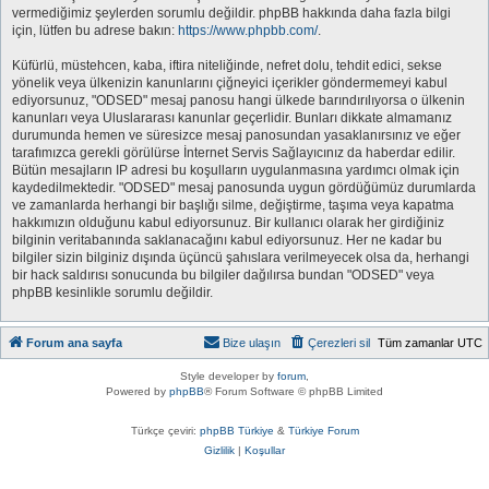
vermediğimiz şeylerden sorumlu değildir. phpBB hakkında daha fazla bilgi
için, lütfen bu adrese bakın:
https://www.phpbb.com/
.
Küfürlü, müstehcen, kaba, iftira niteliğinde, nefret dolu, tehdit edici, sekse
yönelik veya ülkenizin kanunlarını çiğneyici içerikler göndermemeyi kabul
ediyorsunuz, "ODSED" mesaj panosu hangi ülkede barındırılıyorsa o ülkenin
kanunları veya Uluslararası kanunlar geçerlidir. Bunları dikkate almamanız
durumunda hemen ve süresizce mesaj panosundan yasaklanırsınız ve eğer
tarafımızca gerekli görülürse İnternet Servis Sağlayıcınız da haberdar edilir.
Bütün mesajların IP adresi bu koşulların uygulanmasına yardımcı olmak için
kaydedilmektedir. "ODSED" mesaj panosunda uygun gördüğümüz durumlarda
ve zamanlarda herhangi bir başlığı silme, değiştirme, taşıma veya kapatma
hakkımızın olduğunu kabul ediyorsunuz. Bir kullanıcı olarak her girdiğiniz
bilginin veritabanında saklanacağını kabul ediyorsunuz. Her ne kadar bu
bilgiler sizin bilginiz dışında üçüncü şahıslara verilmeyecek olsa da, herhangi
bir hack saldırısı sonucunda bu bilgiler dağılırsa bundan "ODSED" veya
phpBB kesinlikle sorumlu değildir.
Forum ana sayfa
Bize ulaşın
Çerezleri sil
Tüm zamanlar
UTC
Style developer by
forum
,
Powered by
phpBB
® Forum Software © phpBB Limited
Türkçe çeviri:
phpBB Türkiye
&
Türkiye Forum
Gizlilik
|
Koşullar