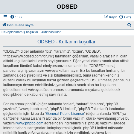
ODSED
SSS
Kayıt
Giriş
A
Forum ana sayfa
Cevaplanmamış başlıklar
Aktif başlıklar
r
a
ODSED - Kullanım koşulları
"ODSED" (diğer anlamda "biz", "tarafımız", "bizim", "ODSED",
"https://www.odsed.com/forum") tarafından çoğaltılan, yasal olarak sınırlı olan
alttaki koşulları kabul etmiş sayılıyorsunuz. Eğer yasal olarak sınırlı olan alttaki
koşulların tümünü kabul etmiyorsanız o zaman lütfen "ODSED" mesaj
panosuna giriş yapmayın ve/veya kullanmayın. Biz bu koşulları herhangi bir
zamanda değiştirebiliriz ve sizi bilgilendirebiliriz, buna rağmen kendiniz
düzenli olarak bu koşulları tekrar gözden geçirerek "ODSED" mesaj panosunu
kullanmaya devam edebilirsiniz, yasal olarak sınırlı olan bu koşulların
güncellenmesi ve/veya düzenlenmesi durumunda meydana gelebilecek
değişiklikleri de kabul etmiş sayılırsınız.
Forumlarımız phpBB (diğer anlamda “onlar”, “onlara”, “onların”, “phpBB
yazılımı”, “www.phpbb.com”, “phpBB Limited”, “phpBB Takımları”) tarafından
güçlendirilmiştir -ki bu da “
General Public License
” (diğer anlamda “GPL” ya
da “Genel Kamu Lisansı”) altında bir forum yazılımı olarak yayınlanmıştır ve bu
yazılımı
www.phpbb.com
adresinden indirebilirsiniz. phpBB yazılımı sadece
internet tabanlı tartışmaları kolaylaştırmak içindir; phpBB Limited müsaade
edilebilir içerik ve/veya davranış olarak izin verdiğimiz ve/veya izin