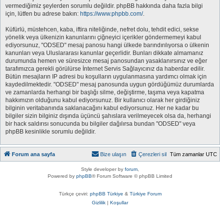
vermediğimiz şeylerden sorumlu değildir. phpBB hakkında daha fazla bilgi
için, lütfen bu adrese bakın:
https://www.phpbb.com/
.
Küfürlü, müstehcen, kaba, iftira niteliğinde, nefret dolu, tehdit edici, sekse
yönelik veya ülkenizin kanunlarını çiğneyici içerikler göndermemeyi kabul
ediyorsunuz, "ODSED" mesaj panosu hangi ülkede barındırılıyorsa o ülkenin
kanunları veya Uluslararası kanunlar geçerlidir. Bunları dikkate almamanız
durumunda hemen ve süresizce mesaj panosundan yasaklanırsınız ve eğer
tarafımızca gerekli görülürse İnternet Servis Sağlayıcınız da haberdar edilir.
Bütün mesajların IP adresi bu koşulların uygulanmasına yardımcı olmak için
kaydedilmektedir. "ODSED" mesaj panosunda uygun gördüğümüz durumlarda
ve zamanlarda herhangi bir başlığı silme, değiştirme, taşıma veya kapatma
hakkımızın olduğunu kabul ediyorsunuz. Bir kullanıcı olarak her girdiğiniz
bilginin veritabanında saklanacağını kabul ediyorsunuz. Her ne kadar bu
bilgiler sizin bilginiz dışında üçüncü şahıslara verilmeyecek olsa da, herhangi
bir hack saldırısı sonucunda bu bilgiler dağılırsa bundan "ODSED" veya
phpBB kesinlikle sorumlu değildir.
Forum ana sayfa
Bize ulaşın
Çerezleri sil
Tüm zamanlar
UTC
Style developer by
forum
,
Powered by
phpBB
® Forum Software © phpBB Limited
Türkçe çeviri:
phpBB Türkiye
&
Türkiye Forum
Gizlilik
|
Koşullar