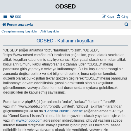
ODSED
SSS
Kayıt
Giriş
A
Forum ana sayfa
Cevaplanmamış başlıklar
Aktif başlıklar
r
a
ODSED - Kullanım koşulları
"ODSED" (diğer anlamda "biz", "tarafımız", "bizim", "ODSED",
"https://www.odsed.com/forum") tarafından çoğaltılan, yasal olarak sınırlı olan
alttaki koşulları kabul etmiş sayılıyorsunuz. Eğer yasal olarak sınırlı olan alttaki
koşulların tümünü kabul etmiyorsanız o zaman lütfen "ODSED" mesaj
panosuna giriş yapmayın ve/veya kullanmayın. Biz bu koşulları herhangi bir
zamanda değiştirebiliriz ve sizi bilgilendirebiliriz, buna rağmen kendiniz
düzenli olarak bu koşulları tekrar gözden geçirerek "ODSED" mesaj panosunu
kullanmaya devam edebilirsiniz, yasal olarak sınırlı olan bu koşulların
güncellenmesi ve/veya düzenlenmesi durumunda meydana gelebilecek
değişiklikleri de kabul etmiş sayılırsınız.
Forumlarımız phpBB (diğer anlamda “onlar”, “onlara”, “onların”, “phpBB
yazılımı”, “www.phpbb.com”, “phpBB Limited”, “phpBB Takımları”) tarafından
güçlendirilmiştir -ki bu da “
General Public License
” (diğer anlamda “GPL” ya
da “Genel Kamu Lisansı”) altında bir forum yazılımı olarak yayınlanmıştır ve bu
yazılımı
www.phpbb.com
adresinden indirebilirsiniz. phpBB yazılımı sadece
internet tabanlı tartışmaları kolaylaştırmak içindir; phpBB Limited müsaade
edilebilir içerik ve/veya davranış olarak izin verdiğimiz ve/veya izin