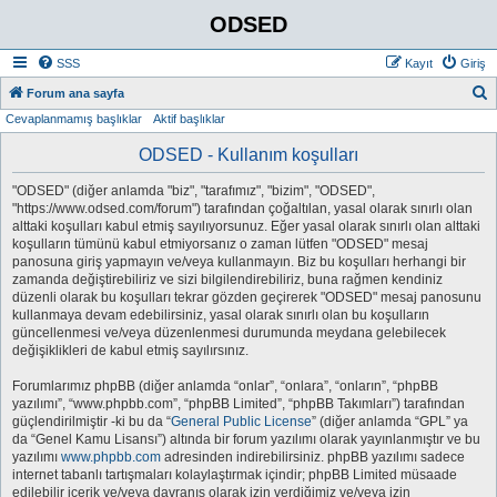
ODSED
SSS
Kayıt
Giriş
A
Forum ana sayfa
Cevaplanmamış başlıklar
Aktif başlıklar
r
a
ODSED - Kullanım koşulları
"ODSED" (diğer anlamda "biz", "tarafımız", "bizim", "ODSED",
"https://www.odsed.com/forum") tarafından çoğaltılan, yasal olarak sınırlı olan
alttaki koşulları kabul etmiş sayılıyorsunuz. Eğer yasal olarak sınırlı olan alttaki
koşulların tümünü kabul etmiyorsanız o zaman lütfen "ODSED" mesaj
panosuna giriş yapmayın ve/veya kullanmayın. Biz bu koşulları herhangi bir
zamanda değiştirebiliriz ve sizi bilgilendirebiliriz, buna rağmen kendiniz
düzenli olarak bu koşulları tekrar gözden geçirerek "ODSED" mesaj panosunu
kullanmaya devam edebilirsiniz, yasal olarak sınırlı olan bu koşulların
güncellenmesi ve/veya düzenlenmesi durumunda meydana gelebilecek
değişiklikleri de kabul etmiş sayılırsınız.
Forumlarımız phpBB (diğer anlamda “onlar”, “onlara”, “onların”, “phpBB
yazılımı”, “www.phpbb.com”, “phpBB Limited”, “phpBB Takımları”) tarafından
güçlendirilmiştir -ki bu da “
General Public License
” (diğer anlamda “GPL” ya
da “Genel Kamu Lisansı”) altında bir forum yazılımı olarak yayınlanmıştır ve bu
yazılımı
www.phpbb.com
adresinden indirebilirsiniz. phpBB yazılımı sadece
internet tabanlı tartışmaları kolaylaştırmak içindir; phpBB Limited müsaade
edilebilir içerik ve/veya davranış olarak izin verdiğimiz ve/veya izin