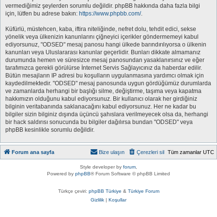
vermediğimiz şeylerden sorumlu değildir. phpBB hakkında daha fazla bilgi
için, lütfen bu adrese bakın:
https://www.phpbb.com/
.
Küfürlü, müstehcen, kaba, iftira niteliğinde, nefret dolu, tehdit edici, sekse
yönelik veya ülkenizin kanunlarını çiğneyici içerikler göndermemeyi kabul
ediyorsunuz, "ODSED" mesaj panosu hangi ülkede barındırılıyorsa o ülkenin
kanunları veya Uluslararası kanunlar geçerlidir. Bunları dikkate almamanız
durumunda hemen ve süresizce mesaj panosundan yasaklanırsınız ve eğer
tarafımızca gerekli görülürse İnternet Servis Sağlayıcınız da haberdar edilir.
Bütün mesajların IP adresi bu koşulların uygulanmasına yardımcı olmak için
kaydedilmektedir. "ODSED" mesaj panosunda uygun gördüğümüz durumlarda
ve zamanlarda herhangi bir başlığı silme, değiştirme, taşıma veya kapatma
hakkımızın olduğunu kabul ediyorsunuz. Bir kullanıcı olarak her girdiğiniz
bilginin veritabanında saklanacağını kabul ediyorsunuz. Her ne kadar bu
bilgiler sizin bilginiz dışında üçüncü şahıslara verilmeyecek olsa da, herhangi
bir hack saldırısı sonucunda bu bilgiler dağılırsa bundan "ODSED" veya
phpBB kesinlikle sorumlu değildir.
Forum ana sayfa
Bize ulaşın
Çerezleri sil
Tüm zamanlar
UTC
Style developer by
forum
,
Powered by
phpBB
® Forum Software © phpBB Limited
Türkçe çeviri:
phpBB Türkiye
&
Türkiye Forum
Gizlilik
|
Koşullar