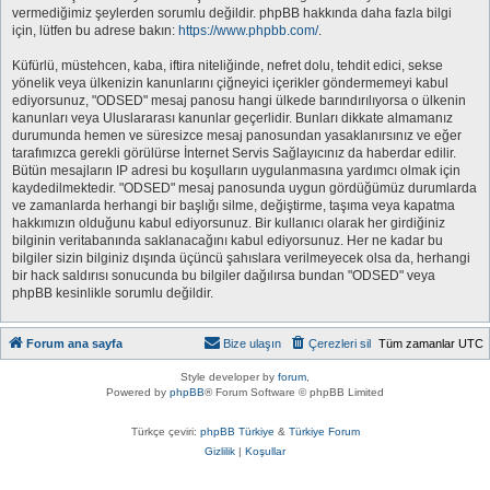
vermediğimiz şeylerden sorumlu değildir. phpBB hakkında daha fazla bilgi
için, lütfen bu adrese bakın:
https://www.phpbb.com/
.
Küfürlü, müstehcen, kaba, iftira niteliğinde, nefret dolu, tehdit edici, sekse
yönelik veya ülkenizin kanunlarını çiğneyici içerikler göndermemeyi kabul
ediyorsunuz, "ODSED" mesaj panosu hangi ülkede barındırılıyorsa o ülkenin
kanunları veya Uluslararası kanunlar geçerlidir. Bunları dikkate almamanız
durumunda hemen ve süresizce mesaj panosundan yasaklanırsınız ve eğer
tarafımızca gerekli görülürse İnternet Servis Sağlayıcınız da haberdar edilir.
Bütün mesajların IP adresi bu koşulların uygulanmasına yardımcı olmak için
kaydedilmektedir. "ODSED" mesaj panosunda uygun gördüğümüz durumlarda
ve zamanlarda herhangi bir başlığı silme, değiştirme, taşıma veya kapatma
hakkımızın olduğunu kabul ediyorsunuz. Bir kullanıcı olarak her girdiğiniz
bilginin veritabanında saklanacağını kabul ediyorsunuz. Her ne kadar bu
bilgiler sizin bilginiz dışında üçüncü şahıslara verilmeyecek olsa da, herhangi
bir hack saldırısı sonucunda bu bilgiler dağılırsa bundan "ODSED" veya
phpBB kesinlikle sorumlu değildir.
Forum ana sayfa
Bize ulaşın
Çerezleri sil
Tüm zamanlar
UTC
Style developer by
forum
,
Powered by
phpBB
® Forum Software © phpBB Limited
Türkçe çeviri:
phpBB Türkiye
&
Türkiye Forum
Gizlilik
|
Koşullar