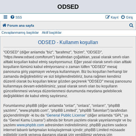
ODSED
SSS
Kayıt
Giriş
A
Forum ana sayfa
Cevaplanmamış başlıklar
Aktif başlıklar
r
a
ODSED - Kullanım koşulları
"ODSED" (diğer anlamda "biz", "tarafımız", "bizim", "ODSED",
"https://www.odsed.com/forum") tarafından çoğaltılan, yasal olarak sınırlı olan
alttaki koşulları kabul etmiş sayılıyorsunuz. Eğer yasal olarak sınırlı olan alttaki
koşulların tümünü kabul etmiyorsanız o zaman lütfen "ODSED" mesaj
panosuna giriş yapmayın ve/veya kullanmayın. Biz bu koşulları herhangi bir
zamanda değiştirebiliriz ve sizi bilgilendirebiliriz, buna rağmen kendiniz
düzenli olarak bu koşulları tekrar gözden geçirerek "ODSED" mesaj panosunu
kullanmaya devam edebilirsiniz, yasal olarak sınırlı olan bu koşulların
güncellenmesi ve/veya düzenlenmesi durumunda meydana gelebilecek
değişiklikleri de kabul etmiş sayılırsınız.
Forumlarımız phpBB (diğer anlamda “onlar”, “onlara”, “onların”, “phpBB
yazılımı”, “www.phpbb.com”, “phpBB Limited”, “phpBB Takımları”) tarafından
güçlendirilmiştir -ki bu da “
General Public License
” (diğer anlamda “GPL” ya
da “Genel Kamu Lisansı”) altında bir forum yazılımı olarak yayınlanmıştır ve bu
yazılımı
www.phpbb.com
adresinden indirebilirsiniz. phpBB yazılımı sadece
internet tabanlı tartışmaları kolaylaştırmak içindir; phpBB Limited müsaade
edilebilir içerik ve/veya davranış olarak izin verdiğimiz ve/veya izin