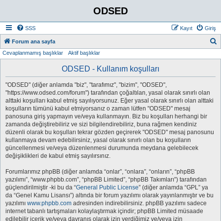
ODSED
SSS
Kayıt
Giriş
A
Forum ana sayfa
Cevaplanmamış başlıklar
Aktif başlıklar
r
a
ODSED - Kullanım koşulları
"ODSED" (diğer anlamda "biz", "tarafımız", "bizim", "ODSED",
"https://www.odsed.com/forum") tarafından çoğaltılan, yasal olarak sınırlı olan
alttaki koşulları kabul etmiş sayılıyorsunuz. Eğer yasal olarak sınırlı olan alttaki
koşulların tümünü kabul etmiyorsanız o zaman lütfen "ODSED" mesaj
panosuna giriş yapmayın ve/veya kullanmayın. Biz bu koşulları herhangi bir
zamanda değiştirebiliriz ve sizi bilgilendirebiliriz, buna rağmen kendiniz
düzenli olarak bu koşulları tekrar gözden geçirerek "ODSED" mesaj panosunu
kullanmaya devam edebilirsiniz, yasal olarak sınırlı olan bu koşulların
güncellenmesi ve/veya düzenlenmesi durumunda meydana gelebilecek
değişiklikleri de kabul etmiş sayılırsınız.
Forumlarımız phpBB (diğer anlamda “onlar”, “onlara”, “onların”, “phpBB
yazılımı”, “www.phpbb.com”, “phpBB Limited”, “phpBB Takımları”) tarafından
güçlendirilmiştir -ki bu da “
General Public License
” (diğer anlamda “GPL” ya
da “Genel Kamu Lisansı”) altında bir forum yazılımı olarak yayınlanmıştır ve bu
yazılımı
www.phpbb.com
adresinden indirebilirsiniz. phpBB yazılımı sadece
internet tabanlı tartışmaları kolaylaştırmak içindir; phpBB Limited müsaade
edilebilir içerik ve/veya davranış olarak izin verdiğimiz ve/veya izin