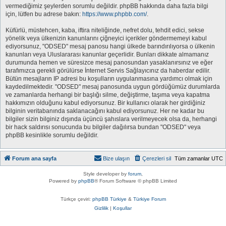
vermediğimiz şeylerden sorumlu değildir. phpBB hakkında daha fazla bilgi
için, lütfen bu adrese bakın:
https://www.phpbb.com/
.
Küfürlü, müstehcen, kaba, iftira niteliğinde, nefret dolu, tehdit edici, sekse
yönelik veya ülkenizin kanunlarını çiğneyici içerikler göndermemeyi kabul
ediyorsunuz, "ODSED" mesaj panosu hangi ülkede barındırılıyorsa o ülkenin
kanunları veya Uluslararası kanunlar geçerlidir. Bunları dikkate almamanız
durumunda hemen ve süresizce mesaj panosundan yasaklanırsınız ve eğer
tarafımızca gerekli görülürse İnternet Servis Sağlayıcınız da haberdar edilir.
Bütün mesajların IP adresi bu koşulların uygulanmasına yardımcı olmak için
kaydedilmektedir. "ODSED" mesaj panosunda uygun gördüğümüz durumlarda
ve zamanlarda herhangi bir başlığı silme, değiştirme, taşıma veya kapatma
hakkımızın olduğunu kabul ediyorsunuz. Bir kullanıcı olarak her girdiğiniz
bilginin veritabanında saklanacağını kabul ediyorsunuz. Her ne kadar bu
bilgiler sizin bilginiz dışında üçüncü şahıslara verilmeyecek olsa da, herhangi
bir hack saldırısı sonucunda bu bilgiler dağılırsa bundan "ODSED" veya
phpBB kesinlikle sorumlu değildir.
Forum ana sayfa
Bize ulaşın
Çerezleri sil
Tüm zamanlar
UTC
Style developer by
forum
,
Powered by
phpBB
® Forum Software © phpBB Limited
Türkçe çeviri:
phpBB Türkiye
&
Türkiye Forum
Gizlilik
|
Koşullar