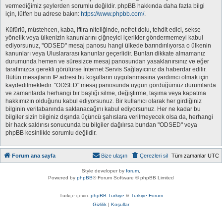
vermediğimiz şeylerden sorumlu değildir. phpBB hakkında daha fazla bilgi
için, lütfen bu adrese bakın:
https://www.phpbb.com/
.
Küfürlü, müstehcen, kaba, iftira niteliğinde, nefret dolu, tehdit edici, sekse
yönelik veya ülkenizin kanunlarını çiğneyici içerikler göndermemeyi kabul
ediyorsunuz, "ODSED" mesaj panosu hangi ülkede barındırılıyorsa o ülkenin
kanunları veya Uluslararası kanunlar geçerlidir. Bunları dikkate almamanız
durumunda hemen ve süresizce mesaj panosundan yasaklanırsınız ve eğer
tarafımızca gerekli görülürse İnternet Servis Sağlayıcınız da haberdar edilir.
Bütün mesajların IP adresi bu koşulların uygulanmasına yardımcı olmak için
kaydedilmektedir. "ODSED" mesaj panosunda uygun gördüğümüz durumlarda
ve zamanlarda herhangi bir başlığı silme, değiştirme, taşıma veya kapatma
hakkımızın olduğunu kabul ediyorsunuz. Bir kullanıcı olarak her girdiğiniz
bilginin veritabanında saklanacağını kabul ediyorsunuz. Her ne kadar bu
bilgiler sizin bilginiz dışında üçüncü şahıslara verilmeyecek olsa da, herhangi
bir hack saldırısı sonucunda bu bilgiler dağılırsa bundan "ODSED" veya
phpBB kesinlikle sorumlu değildir.
Forum ana sayfa
Bize ulaşın
Çerezleri sil
Tüm zamanlar
UTC
Style developer by
forum
,
Powered by
phpBB
® Forum Software © phpBB Limited
Türkçe çeviri:
phpBB Türkiye
&
Türkiye Forum
Gizlilik
|
Koşullar