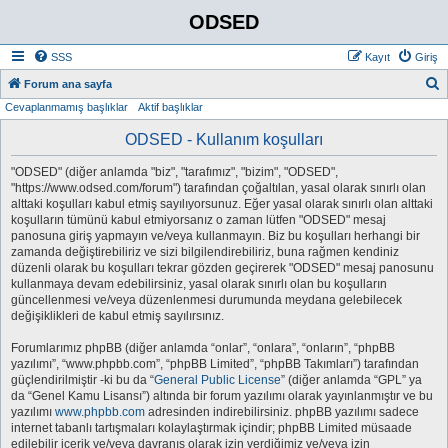
ODSED
SSS
Kayıt
Giriş
A
Forum ana sayfa
Cevaplanmamış başlıklar
Aktif başlıklar
r
a
ODSED - Kullanım koşulları
"ODSED" (diğer anlamda "biz", "tarafımız", "bizim", "ODSED",
"https://www.odsed.com/forum") tarafından çoğaltılan, yasal olarak sınırlı olan
alttaki koşulları kabul etmiş sayılıyorsunuz. Eğer yasal olarak sınırlı olan alttaki
koşulların tümünü kabul etmiyorsanız o zaman lütfen "ODSED" mesaj
panosuna giriş yapmayın ve/veya kullanmayın. Biz bu koşulları herhangi bir
zamanda değiştirebiliriz ve sizi bilgilendirebiliriz, buna rağmen kendiniz
düzenli olarak bu koşulları tekrar gözden geçirerek "ODSED" mesaj panosunu
kullanmaya devam edebilirsiniz, yasal olarak sınırlı olan bu koşulların
güncellenmesi ve/veya düzenlenmesi durumunda meydana gelebilecek
değişiklikleri de kabul etmiş sayılırsınız.
Forumlarımız phpBB (diğer anlamda “onlar”, “onlara”, “onların”, “phpBB
yazılımı”, “www.phpbb.com”, “phpBB Limited”, “phpBB Takımları”) tarafından
güçlendirilmiştir -ki bu da “
General Public License
” (diğer anlamda “GPL” ya
da “Genel Kamu Lisansı”) altında bir forum yazılımı olarak yayınlanmıştır ve bu
yazılımı
www.phpbb.com
adresinden indirebilirsiniz. phpBB yazılımı sadece
internet tabanlı tartışmaları kolaylaştırmak içindir; phpBB Limited müsaade
edilebilir içerik ve/veya davranış olarak izin verdiğimiz ve/veya izin