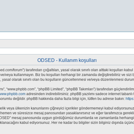
ODSED - Kullanım koşulları
.com/forum") tarafından çoğaltılan, yasal olarak sınırlı olan alttaki koşulları kabul 
eya kullanmayın. Biz bu koşulları herhangi bir zamanda değiştirebiliriz ve sizi bil
sal olarak sınırlı olan bu koşulların güncellenmesi ve/veya düzenlenmesi durumun
mı”, “www.phpbb.com”, “phpBB Limited”, “phpBB Takımları”) tarafından güçlendirilmiş
www.phpbb.com
adresinden indirebilirsiniz. phpBB yazılımı sadece internet tabanlı 
orumlu değildir. phpBB hakkında daha fazla bilgi için, lütfen bu adrese bakın:
http
e yönelik veya ülkenizin kanunlarını çiğneyici içerikler göndermemeyi kabul ediyors
hemen ve süresizce mesaj panosundan yasaklanırsınız ve eğer tarafımızca gerekli gö
 "ODSED" mesaj panosunda uygun gördüğümüz durumlarda ve zamanlarda herhangi bi
saklanacağını kabul ediyorsunuz. Her ne kadar bu bilgiler sizin bilginiz dışında üç