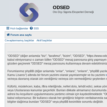
ODSED
Oto Dışı Sigorta Eksperleri Derneği
Hızlı bağlantılar
SSS
Forum ana sayfa
Cevaplanmamış başlıklar
Aktif başlıklar
"ODSED" (diğer anlamda "biz", "tarafımız", "bizim", "ODSED", "https://www.odsed
kabul etmiyorsanız o zaman lütfen "ODSED" mesaj panosuna giriş yapmayın ve/v
gözden geçirerek "ODSED" mesaj panosunu kullanmaya devam edebilirsiniz, ya
Forumlarımız phpBB (diğer anlamda “onlar”, “onlara”, “onların”, “phpBB yazılı
Kamu Lisansı”) altında bir forum yazılımı olarak yayınlanmıştır ve bu yazılımı
ve/veya davranış olarak izin verdiğimiz ve/veya izin vermediğimiz şeylerden s
Küfürlü, müstehcen, kaba, iftira niteliğinde, nefret dolu, tehdit edici, seks
veya Uluslararası kanunlar geçerlidir. Bunları dikkate almamanız durumunda 
adresi bu koşulların uygulanmasına yardımcı olmak için kaydedilmektedir.
kabul ediyorsunuz. Bir kullanıcı olarak her girdiğiniz bilginin veritabanında 
bilgiler dağılırsa bundan "ODSED" veya phpBB kesinlikle sorumlu değildir.