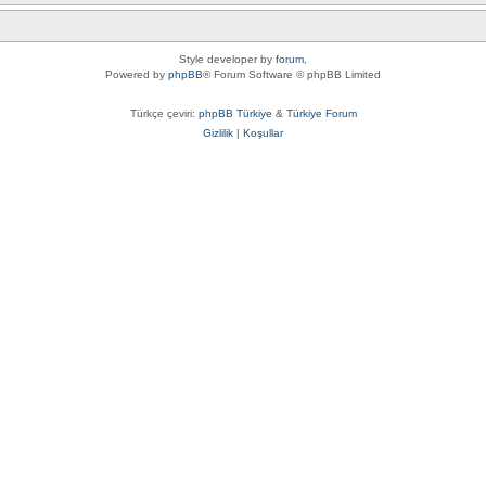
Style developer by
forum
,
Powered by
phpBB
® Forum Software © phpBB Limited
Türkçe çeviri:
phpBB Türkiye
&
Türkiye Forum
Gizlilik
|
Koşullar