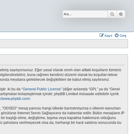
Ara
Geliş
Kayıt
Giriş
etmiş sayılıyorsunuz. Eğer yasal olarak sınırlı olan alttaki koşulların tümünü
gilendirebiliriz, buna rağmen kendiniz düzenli olarak bu koşulları tekrar
da meydana gelebilecek değişiklikleri de kabul etmiş sayılırsınız.
tir -ki bu da “
General Public License
” (diğer anlamda “GPL” ya da “Genel
tartışmaları kolaylaştırmak içindir; phpBB Limited müsaade edilebilir içerik
s://www.phpbb.com/
.
unuz, "ODSED" mesaj panosu hangi ülkede barındırılıyorsa o ülkenin kanunları
rülürse İnternet Servis Sağlayıcınız da haberdar edilir. Bütün mesajların IP
r başlığı silme, değiştirme, taşıma veya kapatma hakkımızın olduğunu
üncü şahıslara verilmeyecek olsa da, herhangi bir hack saldırısı sonucunda bu