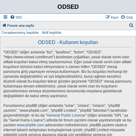
ODSED
SSS
Kayıt
Giriş
A
Forum ana sayfa
Cevaplanmamış başlıklar
Aktif başlıklar
r
a
ODSED - Kullanım koşulları
"ODSED" (diğer anlamda "biz", "tarafımız", "bizim", "ODSED",
"https://www.odsed.com/forum") tarafından çoğaltılan, yasal olarak sınırlı olan
alttaki koşulları kabul etmiş sayılıyorsunuz. Eğer yasal olarak sınırlı olan alttaki
koşulların tümünü kabul etmiyorsanız o zaman lütfen "ODSED" mesaj
panosuna giriş yapmayın ve/veya kullanmayın. Biz bu koşulları herhangi bir
zamanda değiştirebiliriz ve sizi bilgilendirebiliriz, buna rağmen kendiniz
düzenli olarak bu koşulları tekrar gözden geçirerek "ODSED" mesaj panosunu
kullanmaya devam edebilirsiniz, yasal olarak sınırlı olan bu koşulların
güncellenmesi ve/veya düzenlenmesi durumunda meydana gelebilecek
değişiklikleri de kabul etmiş sayılırsınız.
Forumlarımız phpBB (diğer anlamda “onlar”, “onlara”, “onların”, “phpBB
yazılımı”, “www.phpbb.com”, “phpBB Limited”, “phpBB Takımları”) tarafından
güçlendirilmiştir -ki bu da “
General Public License
” (diğer anlamda “GPL” ya
da “Genel Kamu Lisansı”) altında bir forum yazılımı olarak yayınlanmıştır ve bu
yazılımı
www.phpbb.com
adresinden indirebilirsiniz. phpBB yazılımı sadece
internet tabanlı tartışmaları kolaylaştırmak içindir; phpBB Limited müsaade
edilebilir içerik ve/veya davranış olarak izin verdiğimiz ve/veya izin