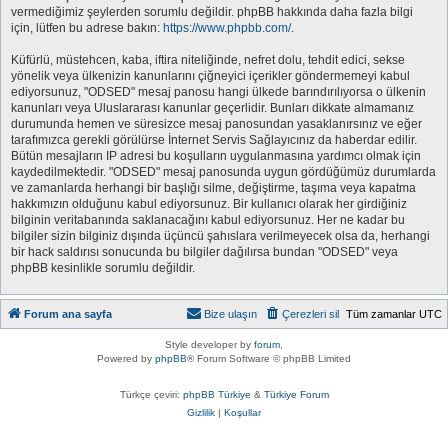
vermediğimiz şeylerden sorumlu değildir. phpBB hakkında daha fazla bilgi
için, lütfen bu adrese bakın:
https://www.phpbb.com/
.
Küfürlü, müstehcen, kaba, iftira niteliğinde, nefret dolu, tehdit edici, sekse
yönelik veya ülkenizin kanunlarını çiğneyici içerikler göndermemeyi kabul
ediyorsunuz, "ODSED" mesaj panosu hangi ülkede barındırılıyorsa o ülkenin
kanunları veya Uluslararası kanunlar geçerlidir. Bunları dikkate almamanız
durumunda hemen ve süresizce mesaj panosundan yasaklanırsınız ve eğer
tarafımızca gerekli görülürse İnternet Servis Sağlayıcınız da haberdar edilir.
Bütün mesajların IP adresi bu koşulların uygulanmasına yardımcı olmak için
kaydedilmektedir. "ODSED" mesaj panosunda uygun gördüğümüz durumlarda
ve zamanlarda herhangi bir başlığı silme, değiştirme, taşıma veya kapatma
hakkımızın olduğunu kabul ediyorsunuz. Bir kullanıcı olarak her girdiğiniz
bilginin veritabanında saklanacağını kabul ediyorsunuz. Her ne kadar bu
bilgiler sizin bilginiz dışında üçüncü şahıslara verilmeyecek olsa da, herhangi
bir hack saldırısı sonucunda bu bilgiler dağılırsa bundan "ODSED" veya
phpBB kesinlikle sorumlu değildir.
Forum ana sayfa
Bize ulaşın
Çerezleri sil
Tüm zamanlar
UTC
Style developer by
forum
,
Powered by
phpBB
® Forum Software © phpBB Limited
Türkçe çeviri:
phpBB Türkiye
&
Türkiye Forum
Gizlilik
|
Koşullar