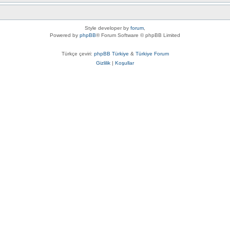
Style developer by
forum
,
Powered by
phpBB
® Forum Software © phpBB Limited
Türkçe çeviri:
phpBB Türkiye
&
Türkiye Forum
Gizlilik
|
Koşullar