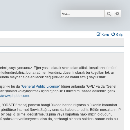
Ara
Geliş
Kayıt
Giriş
etmiş sayılıyorsunuz. Eğer yasal olarak sınırlı olan alttaki koşulların tümünü
gilendirebiliriz, buna rağmen kendiniz düzenli olarak bu koşulları tekrar
da meydana gelebilecek değişiklikleri de kabul etmiş sayılırsınız.
tir -ki bu da “
General Public License
” (diğer anlamda “GPL” ya da “Genel
tartışmaları kolaylaştırmak içindir; phpBB Limited müsaade edilebilir içerik
s://www.phpbb.com/
.
unuz, "ODSED" mesaj panosu hangi ülkede barındırılıyorsa o ülkenin kanunları
rülürse İnternet Servis Sağlayıcınız da haberdar edilir. Bütün mesajların IP
r başlığı silme, değiştirme, taşıma veya kapatma hakkımızın olduğunu
üncü şahıslara verilmeyecek olsa da, herhangi bir hack saldırısı sonucunda bu