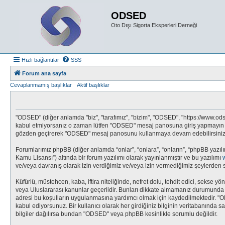
ODSED
Oto Dışı Sigorta Eksperleri Derneği
Hızlı bağlantılar
SSS
Forum ana sayfa
Cevaplanmamış başlıklar
Aktif başlıklar
"ODSED" (diğer anlamda "biz", "tarafımız", "bizim", "ODSED", "https://www.odsed
kabul etmiyorsanız o zaman lütfen "ODSED" mesaj panosuna giriş yapmayın ve/v
gözden geçirerek "ODSED" mesaj panosunu kullanmaya devam edebilirsiniz, ya
Forumlarımız phpBB (diğer anlamda “onlar”, “onlara”, “onların”, “phpBB yazılı
Kamu Lisansı”) altında bir forum yazılımı olarak yayınlanmıştır ve bu yazılımı
ve/veya davranış olarak izin verdiğimiz ve/veya izin vermediğimiz şeylerden s
Küfürlü, müstehcen, kaba, iftira niteliğinde, nefret dolu, tehdit edici, seks
veya Uluslararası kanunlar geçerlidir. Bunları dikkate almamanız durumunda 
adresi bu koşulların uygulanmasına yardımcı olmak için kaydedilmektedir.
kabul ediyorsunuz. Bir kullanıcı olarak her girdiğiniz bilginin veritabanında 
bilgiler dağılırsa bundan "ODSED" veya phpBB kesinlikle sorumlu değildir.