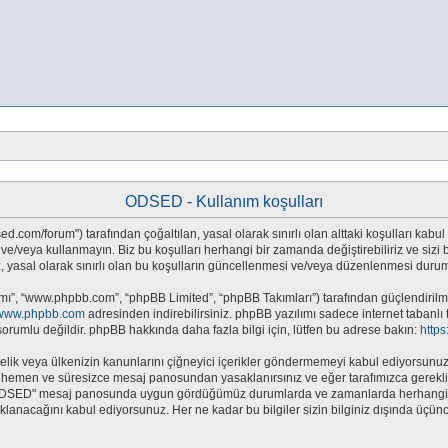
ODSED - Kullanım koşulları
.com/forum") tarafından çoğaltılan, yasal olarak sınırlı olan alttaki koşulları kabul 
eya kullanmayın. Biz bu koşulları herhangi bir zamanda değiştirebiliriz ve sizi bil
sal olarak sınırlı olan bu koşulların güncellenmesi ve/veya düzenlenmesi durumun
mı”, “www.phpbb.com”, “phpBB Limited”, “phpBB Takımları”) tarafından güçlendirilmiş
www.phpbb.com
adresinden indirebilirsiniz. phpBB yazılımı sadece internet tabanlı 
orumlu değildir. phpBB hakkında daha fazla bilgi için, lütfen bu adrese bakın:
http
e yönelik veya ülkenizin kanunlarını çiğneyici içerikler göndermemeyi kabul ediyors
hemen ve süresizce mesaj panosundan yasaklanırsınız ve eğer tarafımızca gerekli gö
 "ODSED" mesaj panosunda uygun gördüğümüz durumlarda ve zamanlarda herhangi bi
saklanacağını kabul ediyorsunuz. Her ne kadar bu bilgiler sizin bilginiz dışında üç