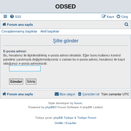
ODSED
SSS
Kayıt
Giriş
A
Forum ana sayfa
Cevaplanmamış başlıklar
Aktif başlıklar
r
a
Şifre gönder
E-posta adresi:
Bu, hesabınız ile ilişkilendirilmiş e-posta adresi olmalıdır. Eğer bunu kullanıcı kontrol
paneliniz yardımıyla değiştirmediyseniz o zaman bu e-posta adresi, hesabınız ile kayıt
olduğunuz e-posta adresinizdir.
Forum ana sayfa
Bize ulaşın
Çerezleri sil
Tüm zamanlar
UTC
Style developer by
forum
,
Powered by
phpBB
® Forum Software © phpBB Limited
Türkçe çeviri:
phpBB Türkiye
&
Türkiye Forum
Gizlilik
|
Koşullar