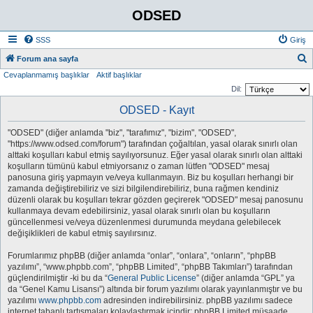
ODSED
SSS
Giriş
A
Forum ana sayfa
Cevaplanmamış başlıklar
Aktif başlıklar
r
Dil:
a
ODSED - Kayıt
"ODSED" (diğer anlamda "biz", "tarafımız", "bizim", "ODSED",
"https://www.odsed.com/forum") tarafından çoğaltılan, yasal olarak sınırlı olan
alttaki koşulları kabul etmiş sayılıyorsunuz. Eğer yasal olarak sınırlı olan alttaki
koşulların tümünü kabul etmiyorsanız o zaman lütfen "ODSED" mesaj
panosuna giriş yapmayın ve/veya kullanmayın. Biz bu koşulları herhangi bir
zamanda değiştirebiliriz ve sizi bilgilendirebiliriz, buna rağmen kendiniz
düzenli olarak bu koşulları tekrar gözden geçirerek "ODSED" mesaj panosunu
kullanmaya devam edebilirsiniz, yasal olarak sınırlı olan bu koşulların
güncellenmesi ve/veya düzenlenmesi durumunda meydana gelebilecek
değişiklikleri de kabul etmiş sayılırsınız.
Forumlarımız phpBB (diğer anlamda “onlar”, “onlara”, “onların”, “phpBB
yazılımı”, “www.phpbb.com”, “phpBB Limited”, “phpBB Takımları”) tarafından
güçlendirilmiştir -ki bu da “
General Public License
” (diğer anlamda “GPL” ya
da “Genel Kamu Lisansı”) altında bir forum yazılımı olarak yayınlanmıştır ve bu
yazılımı
www.phpbb.com
adresinden indirebilirsiniz. phpBB yazılımı sadece
internet tabanlı tartışmaları kolaylaştırmak içindir; phpBB Limited müsaade