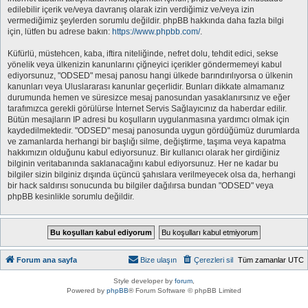
edilebilir içerik ve/veya davranış olarak izin verdiğimiz ve/veya izin
vermediğimiz şeylerden sorumlu değildir. phpBB hakkında daha fazla bilgi
için, lütfen bu adrese bakın:
https://www.phpbb.com/
.
Küfürlü, müstehcen, kaba, iftira niteliğinde, nefret dolu, tehdit edici, sekse
yönelik veya ülkenizin kanunlarını çiğneyici içerikler göndermemeyi kabul
ediyorsunuz, "ODSED" mesaj panosu hangi ülkede barındırılıyorsa o ülkenin
kanunları veya Uluslararası kanunlar geçerlidir. Bunları dikkate almamanız
durumunda hemen ve süresizce mesaj panosundan yasaklanırsınız ve eğer
tarafımızca gerekli görülürse İnternet Servis Sağlayıcınız da haberdar edilir.
Bütün mesajların IP adresi bu koşulların uygulanmasına yardımcı olmak için
kaydedilmektedir. "ODSED" mesaj panosunda uygun gördüğümüz durumlarda
ve zamanlarda herhangi bir başlığı silme, değiştirme, taşıma veya kapatma
hakkımızın olduğunu kabul ediyorsunuz. Bir kullanıcı olarak her girdiğiniz
bilginin veritabanında saklanacağını kabul ediyorsunuz. Her ne kadar bu
bilgiler sizin bilginiz dışında üçüncü şahıslara verilmeyecek olsa da, herhangi
bir hack saldırısı sonucunda bu bilgiler dağılırsa bundan "ODSED" veya
phpBB kesinlikle sorumlu değildir.
Forum ana sayfa
Bize ulaşın
Çerezleri sil
Tüm zamanlar
UTC
Style developer by
forum
,
Powered by
phpBB
® Forum Software © phpBB Limited