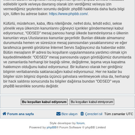
edilebilir içerik ve/veya davranış olarak izin verdiğimiz ve/veya izin
vermediğimiz şeylerden sorumlu değildir. phpBB hakkında daha fazla bilgi
için, lütfen bu adrese bakın:
https://www.phpbb.com/
.
Küfürlü, müstehcen, kaba, iftira niteliğinde, nefret dolu, tehdit edici, sekse
yönelik veya ülkenizin kanunlarını çiğneyici içerikler göndermemeyi kabul
ediyorsunuz, "ODSED" mesaj panosu hangi ülkede barındırılıyorsa o ülkenin
kanunları veya Uluslararası kanunlar geçerlidir. Bunları dikkate almamanız
durumunda hemen ve süresizce mesaj panosundan yasaklanırsınız ve eğer
tarafımızca gerekli görülürse İnternet Servis Sağlayıcınız da haberdar edilir.
Bütün mesajların IP adresi bu koşulların uygulanmasına yardımcı olmak için
kaydedilmektedir. "ODSED" mesaj panosunda uygun gördüğümüz durumlarda
ve zamanlarda herhangi bir başlığı silme, değiştirme, taşıma veya kapatma
hakkımızın olduğunu kabul ediyorsunuz. Bir kullanıcı olarak her girdiğiniz
bilginin veritabanında saklanacağını kabul ediyorsunuz. Her ne kadar bu
bilgiler sizin bilginiz dışında üçüncü şahıslara verilmeyecek olsa da, herhangi
bir hack saldırısı sonucunda bu bilgiler dağılırsa bundan "ODSED" veya
phpBB kesinlikle sorumlu değildir.
Forum ana sayfa
Bize ulaşın
Çerezleri sil
Tüm zamanlar
UTC
Style developer by
forum
,
Powered by
phpBB
® Forum Software © phpBB Limited