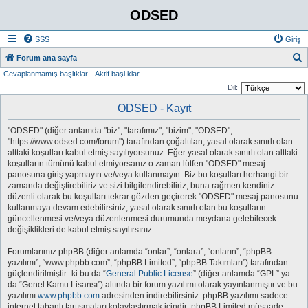
ODSED
SSS
Giriş
A
Forum ana sayfa
Cevaplanmamış başlıklar
Aktif başlıklar
r
Dil:
a
ODSED - Kayıt
"ODSED" (diğer anlamda "biz", "tarafımız", "bizim", "ODSED",
"https://www.odsed.com/forum") tarafından çoğaltılan, yasal olarak sınırlı olan
alttaki koşulları kabul etmiş sayılıyorsunuz. Eğer yasal olarak sınırlı olan alttaki
koşulların tümünü kabul etmiyorsanız o zaman lütfen "ODSED" mesaj
panosuna giriş yapmayın ve/veya kullanmayın. Biz bu koşulları herhangi bir
zamanda değiştirebiliriz ve sizi bilgilendirebiliriz, buna rağmen kendiniz
düzenli olarak bu koşulları tekrar gözden geçirerek "ODSED" mesaj panosunu
kullanmaya devam edebilirsiniz, yasal olarak sınırlı olan bu koşulların
güncellenmesi ve/veya düzenlenmesi durumunda meydana gelebilecek
değişiklikleri de kabul etmiş sayılırsınız.
Forumlarımız phpBB (diğer anlamda “onlar”, “onlara”, “onların”, “phpBB
yazılımı”, “www.phpbb.com”, “phpBB Limited”, “phpBB Takımları”) tarafından
güçlendirilmiştir -ki bu da “
General Public License
” (diğer anlamda “GPL” ya
da “Genel Kamu Lisansı”) altında bir forum yazılımı olarak yayınlanmıştır ve bu
yazılımı
www.phpbb.com
adresinden indirebilirsiniz. phpBB yazılımı sadece
internet tabanlı tartışmaları kolaylaştırmak içindir; phpBB Limited müsaade