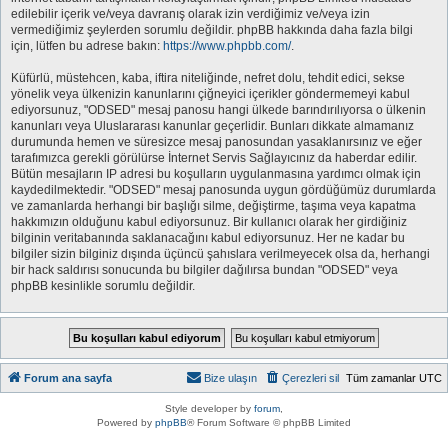
edilebilir içerik ve/veya davranış olarak izin verdiğimiz ve/veya izin
vermediğimiz şeylerden sorumlu değildir. phpBB hakkında daha fazla bilgi
için, lütfen bu adrese bakın:
https://www.phpbb.com/
.
Küfürlü, müstehcen, kaba, iftira niteliğinde, nefret dolu, tehdit edici, sekse
yönelik veya ülkenizin kanunlarını çiğneyici içerikler göndermemeyi kabul
ediyorsunuz, "ODSED" mesaj panosu hangi ülkede barındırılıyorsa o ülkenin
kanunları veya Uluslararası kanunlar geçerlidir. Bunları dikkate almamanız
durumunda hemen ve süresizce mesaj panosundan yasaklanırsınız ve eğer
tarafımızca gerekli görülürse İnternet Servis Sağlayıcınız da haberdar edilir.
Bütün mesajların IP adresi bu koşulların uygulanmasına yardımcı olmak için
kaydedilmektedir. "ODSED" mesaj panosunda uygun gördüğümüz durumlarda
ve zamanlarda herhangi bir başlığı silme, değiştirme, taşıma veya kapatma
hakkımızın olduğunu kabul ediyorsunuz. Bir kullanıcı olarak her girdiğiniz
bilginin veritabanında saklanacağını kabul ediyorsunuz. Her ne kadar bu
bilgiler sizin bilginiz dışında üçüncü şahıslara verilmeyecek olsa da, herhangi
bir hack saldırısı sonucunda bu bilgiler dağılırsa bundan "ODSED" veya
phpBB kesinlikle sorumlu değildir.
Forum ana sayfa
Bize ulaşın
Çerezleri sil
Tüm zamanlar
UTC
Style developer by
forum
,
Powered by
phpBB
® Forum Software © phpBB Limited