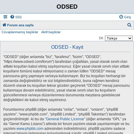
ODSED
SSS
Giriş
A
Forum ana sayfa
Cevaplanmamış başlıklar
Aktif başlıklar
r
Dil:
a
ODSED - Kayıt
"ODSED" (diğer anlamda "biz", "tarafımız", "bizim", "ODSED",
"https://www.odsed.com/forum") tarafından çoğaltılan, yasal olarak sınırlı olan
alttaki koşulları kabul etmiş sayılıyorsunuz. Eğer yasal olarak sınırlı olan alttaki
koşulların tümünü kabul etmiyorsanız o zaman lütfen "ODSED" mesaj
panosuna giriş yapmayın ve/veya kullanmayın. Biz bu koşulları herhangi bir
zamanda değiştirebiliriz ve sizi bilgilendirebiliriz, buna rağmen kendiniz
düzenli olarak bu koşulları tekrar gözden geçirerek "ODSED" mesaj panosunu
kullanmaya devam edebilirsiniz, yasal olarak sınırlı olan bu koşulların
güncellenmesi ve/veya düzenlenmesi durumunda meydana gelebilecek
değişiklikleri de kabul etmiş sayılırsınız.
Forumlarımız phpBB (diğer anlamda “onlar”, “onlara”, “onların”, “phpBB
yazılımı”, “www.phpbb.com”, “phpBB Limited”, “phpBB Takımları”) tarafından
güçlendirilmiştir -ki bu da “
General Public License
” (diğer anlamda “GPL” ya
da “Genel Kamu Lisansı”) altında bir forum yazılımı olarak yayınlanmıştır ve bu
yazılımı
www.phpbb.com
adresinden indirebilirsiniz. phpBB yazılımı sadece
internet tabanlı tartışmaları kolaylaştırmak içindir; phpBB Limited müsaade