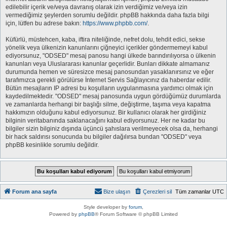
edilebilir içerik ve/veya davranış olarak izin verdiğimiz ve/veya izin
vermediğimiz şeylerden sorumlu değildir. phpBB hakkında daha fazla bilgi
için, lütfen bu adrese bakın:
https://www.phpbb.com/
.
Küfürlü, müstehcen, kaba, iftira niteliğinde, nefret dolu, tehdit edici, sekse
yönelik veya ülkenizin kanunlarını çiğneyici içerikler göndermemeyi kabul
ediyorsunuz, "ODSED" mesaj panosu hangi ülkede barındırılıyorsa o ülkenin
kanunları veya Uluslararası kanunlar geçerlidir. Bunları dikkate almamanız
durumunda hemen ve süresizce mesaj panosundan yasaklanırsınız ve eğer
tarafımızca gerekli görülürse İnternet Servis Sağlayıcınız da haberdar edilir.
Bütün mesajların IP adresi bu koşulların uygulanmasına yardımcı olmak için
kaydedilmektedir. "ODSED" mesaj panosunda uygun gördüğümüz durumlarda
ve zamanlarda herhangi bir başlığı silme, değiştirme, taşıma veya kapatma
hakkımızın olduğunu kabul ediyorsunuz. Bir kullanıcı olarak her girdiğiniz
bilginin veritabanında saklanacağını kabul ediyorsunuz. Her ne kadar bu
bilgiler sizin bilginiz dışında üçüncü şahıslara verilmeyecek olsa da, herhangi
bir hack saldırısı sonucunda bu bilgiler dağılırsa bundan "ODSED" veya
phpBB kesinlikle sorumlu değildir.
Forum ana sayfa
Bize ulaşın
Çerezleri sil
Tüm zamanlar
UTC
Style developer by
forum
,
Powered by
phpBB
® Forum Software © phpBB Limited