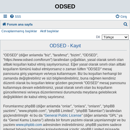
ODSED
SSS
Giriş
A
Forum ana sayfa
Cevaplanmamış başlıklar
Aktif başlıklar
r
Dil:
a
ODSED - Kayıt
"ODSED" (diğer anlamda "biz", "tarafımız", "bizim", "ODSED",
"https://www.odsed.com/forum") tarafından çoğaltılan, yasal olarak sınırlı olan
alttaki koşulları kabul etmiş sayılıyorsunuz. Eğer yasal olarak sınırlı olan alttaki
koşulların tümünü kabul etmiyorsanız o zaman lütfen "ODSED" mesaj
panosuna giriş yapmayın ve/veya kullanmayın. Biz bu koşulları herhangi bir
zamanda değiştirebiliriz ve sizi bilgilendirebiliriz, buna rağmen kendiniz
düzenli olarak bu koşulları tekrar gözden geçirerek "ODSED" mesaj panosunu
kullanmaya devam edebilirsiniz, yasal olarak sınırlı olan bu koşulların
güncellenmesi ve/veya düzenlenmesi durumunda meydana gelebilecek
değişiklikleri de kabul etmiş sayılırsınız.
Forumlarımız phpBB (diğer anlamda “onlar”, “onlara”, “onların”, “phpBB
yazılımı”, “www.phpbb.com”, “phpBB Limited”, “phpBB Takımları”) tarafından
güçlendirilmiştir -ki bu da “
General Public License
” (diğer anlamda “GPL” ya
da “Genel Kamu Lisansı”) altında bir forum yazılımı olarak yayınlanmıştır ve bu
yazılımı
www.phpbb.com
adresinden indirebilirsiniz. phpBB yazılımı sadece
internet tabanlı tartışmaları kolaylaştırmak içindir; phpBB Limited müsaade