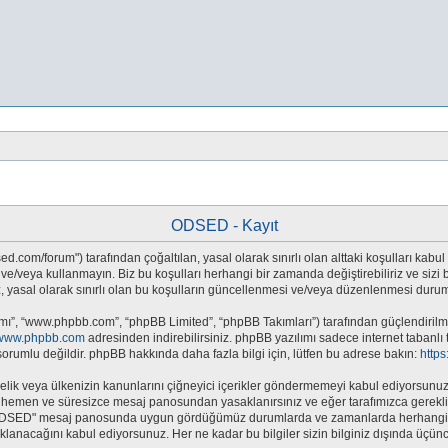
ODSED - Kayıt
.com/forum") tarafından çoğaltılan, yasal olarak sınırlı olan alttaki koşulları kabul 
eya kullanmayın. Biz bu koşulları herhangi bir zamanda değiştirebiliriz ve sizi bil
sal olarak sınırlı olan bu koşulların güncellenmesi ve/veya düzenlenmesi durumun
mı”, “www.phpbb.com”, “phpBB Limited”, “phpBB Takımları”) tarafından güçlendirilmiş
www.phpbb.com
adresinden indirebilirsiniz. phpBB yazılımı sadece internet tabanlı 
orumlu değildir. phpBB hakkında daha fazla bilgi için, lütfen bu adrese bakın:
http
e yönelik veya ülkenizin kanunlarını çiğneyici içerikler göndermemeyi kabul ediyors
hemen ve süresizce mesaj panosundan yasaklanırsınız ve eğer tarafımızca gerekli gö
 "ODSED" mesaj panosunda uygun gördüğümüz durumlarda ve zamanlarda herhangi bi
saklanacağını kabul ediyorsunuz. Her ne kadar bu bilgiler sizin bilginiz dışında üç