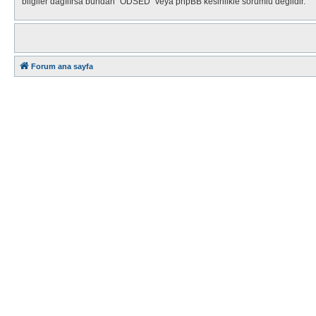
bilgiler dağılırsa bundan "ODSED" veya phpBB kesinlikle sorumlu değildir.
Forum ana sayfa