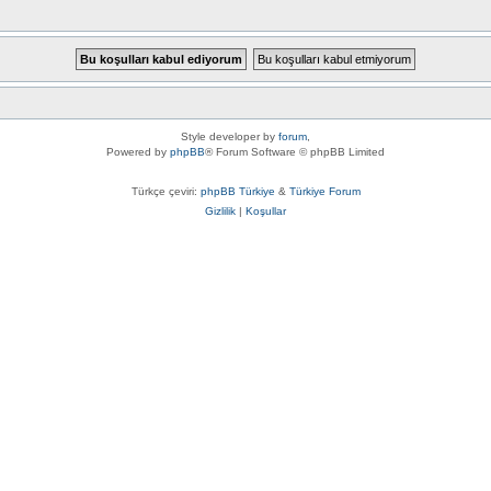
Style developer by
forum
,
Powered by
phpBB
® Forum Software © phpBB Limited
Türkçe çeviri:
phpBB Türkiye
&
Türkiye Forum
Gizlilik
|
Koşullar