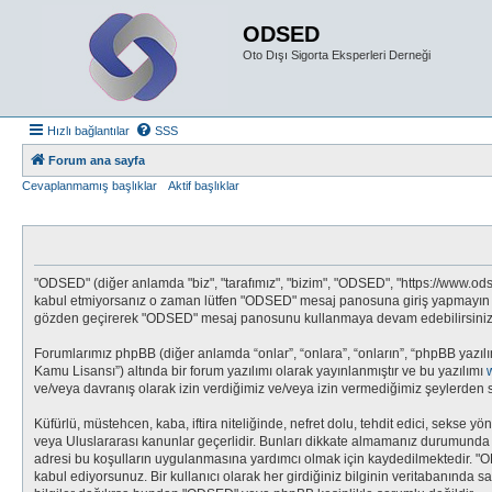
ODSED
Oto Dışı Sigorta Eksperleri Derneği
Hızlı bağlantılar
SSS
Forum ana sayfa
Cevaplanmamış başlıklar
Aktif başlıklar
"ODSED" (diğer anlamda "biz", "tarafımız", "bizim", "ODSED", "https://www.odsed
kabul etmiyorsanız o zaman lütfen "ODSED" mesaj panosuna giriş yapmayın ve/v
gözden geçirerek "ODSED" mesaj panosunu kullanmaya devam edebilirsiniz, ya
Forumlarımız phpBB (diğer anlamda “onlar”, “onlara”, “onların”, “phpBB yazılı
Kamu Lisansı”) altında bir forum yazılımı olarak yayınlanmıştır ve bu yazılımı
ve/veya davranış olarak izin verdiğimiz ve/veya izin vermediğimiz şeylerden s
Küfürlü, müstehcen, kaba, iftira niteliğinde, nefret dolu, tehdit edici, seks
veya Uluslararası kanunlar geçerlidir. Bunları dikkate almamanız durumunda 
adresi bu koşulların uygulanmasına yardımcı olmak için kaydedilmektedir.
kabul ediyorsunuz. Bir kullanıcı olarak her girdiğiniz bilginin veritabanında 