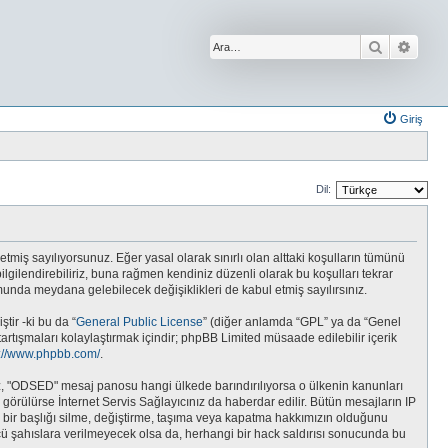
Ara
Geliş
Giriş
Dil:
etmiş sayılıyorsunuz. Eğer yasal olarak sınırlı olan alttaki koşulların tümünü
gilendirebiliriz, buna rağmen kendiniz düzenli olarak bu koşulları tekrar
da meydana gelebilecek değişiklikleri de kabul etmiş sayılırsınız.
tir -ki bu da “
General Public License
” (diğer anlamda “GPL” ya da “Genel
tartışmaları kolaylaştırmak içindir; phpBB Limited müsaade edilebilir içerik
s://www.phpbb.com/
.
unuz, "ODSED" mesaj panosu hangi ülkede barındırılıyorsa o ülkenin kanunları
rülürse İnternet Servis Sağlayıcınız da haberdar edilir. Bütün mesajların IP
r başlığı silme, değiştirme, taşıma veya kapatma hakkımızın olduğunu
üncü şahıslara verilmeyecek olsa da, herhangi bir hack saldırısı sonucunda bu