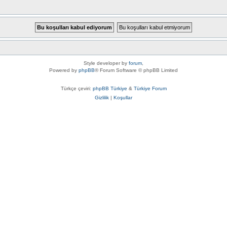
Style developer by
forum
,
Powered by
phpBB
® Forum Software © phpBB Limited
Türkçe çeviri:
phpBB Türkiye
&
Türkiye Forum
Gizlilik
|
Koşullar