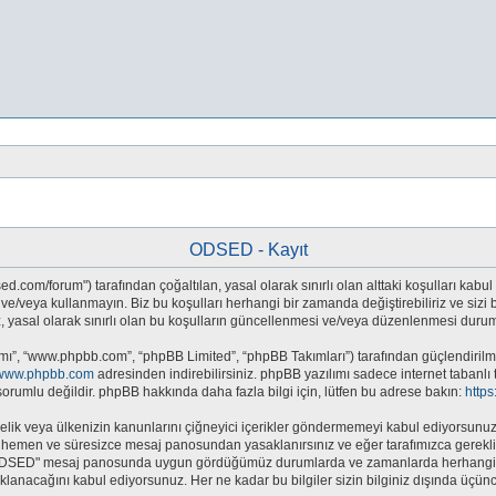
ODSED - Kayıt
.com/forum") tarafından çoğaltılan, yasal olarak sınırlı olan alttaki koşulları kabul 
eya kullanmayın. Biz bu koşulları herhangi bir zamanda değiştirebiliriz ve sizi bil
sal olarak sınırlı olan bu koşulların güncellenmesi ve/veya düzenlenmesi durumun
mı”, “www.phpbb.com”, “phpBB Limited”, “phpBB Takımları”) tarafından güçlendirilmiş
www.phpbb.com
adresinden indirebilirsiniz. phpBB yazılımı sadece internet tabanlı 
orumlu değildir. phpBB hakkında daha fazla bilgi için, lütfen bu adrese bakın:
http
e yönelik veya ülkenizin kanunlarını çiğneyici içerikler göndermemeyi kabul ediyors
hemen ve süresizce mesaj panosundan yasaklanırsınız ve eğer tarafımızca gerekli gö
 "ODSED" mesaj panosunda uygun gördüğümüz durumlarda ve zamanlarda herhangi bi
saklanacağını kabul ediyorsunuz. Her ne kadar bu bilgiler sizin bilginiz dışında üç