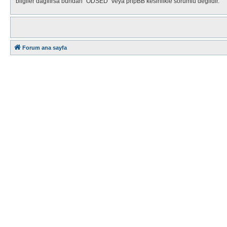
bilgiler dağılırsa bundan "ODSED" veya phpBB kesinlikle sorumlu değildir.
Forum ana sayfa