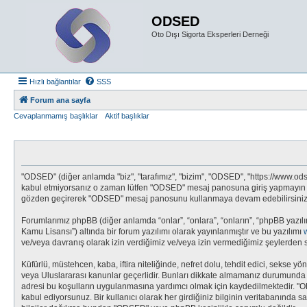
ODSED
Oto Dışı Sigorta Eksperleri Derneği
Hızlı bağlantılar
SSS
Forum ana sayfa
Cevaplanmamış başlıklar
Aktif başlıklar
"ODSED" (diğer anlamda "biz", "tarafımız", "bizim", "ODSED", "https://www.odsed
kabul etmiyorsanız o zaman lütfen "ODSED" mesaj panosuna giriş yapmayın ve/v
gözden geçirerek "ODSED" mesaj panosunu kullanmaya devam edebilirsiniz, ya
Forumlarımız phpBB (diğer anlamda “onlar”, “onlara”, “onların”, “phpBB yazılı
Kamu Lisansı”) altında bir forum yazılımı olarak yayınlanmıştır ve bu yazılımı
ve/veya davranış olarak izin verdiğimiz ve/veya izin vermediğimiz şeylerden s
Küfürlü, müstehcen, kaba, iftira niteliğinde, nefret dolu, tehdit edici, seks
veya Uluslararası kanunlar geçerlidir. Bunları dikkate almamanız durumunda 
adresi bu koşulların uygulanmasına yardımcı olmak için kaydedilmektedir.
kabul ediyorsunuz. Bir kullanıcı olarak her girdiğiniz bilginin veritabanında 