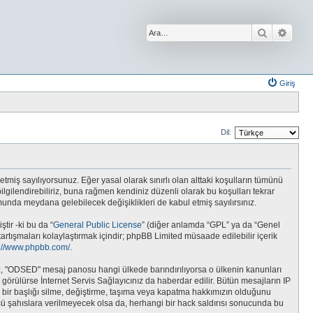
Ara
Geliş
Giriş
Dil:
etmiş sayılıyorsunuz. Eğer yasal olarak sınırlı olan alttaki koşulların tümünü
gilendirebiliriz, buna rağmen kendiniz düzenli olarak bu koşulları tekrar
da meydana gelebilecek değişiklikleri de kabul etmiş sayılırsınız.
tir -ki bu da “
General Public License
” (diğer anlamda “GPL” ya da “Genel
tartışmaları kolaylaştırmak içindir; phpBB Limited müsaade edilebilir içerik
s://www.phpbb.com/
.
unuz, "ODSED" mesaj panosu hangi ülkede barındırılıyorsa o ülkenin kanunları
rülürse İnternet Servis Sağlayıcınız da haberdar edilir. Bütün mesajların IP
r başlığı silme, değiştirme, taşıma veya kapatma hakkımızın olduğunu
üncü şahıslara verilmeyecek olsa da, herhangi bir hack saldırısı sonucunda bu