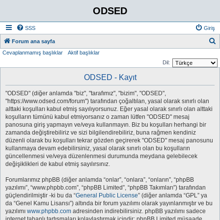
ODSED
SSS
Giriş
A
Forum ana sayfa
Cevaplanmamış başlıklar
Aktif başlıklar
r
Dil:
a
ODSED - Kayıt
"ODSED" (diğer anlamda "biz", "tarafımız", "bizim", "ODSED",
"https://www.odsed.com/forum") tarafından çoğaltılan, yasal olarak sınırlı olan
alttaki koşulları kabul etmiş sayılıyorsunuz. Eğer yasal olarak sınırlı olan alttaki
koşulların tümünü kabul etmiyorsanız o zaman lütfen "ODSED" mesaj
panosuna giriş yapmayın ve/veya kullanmayın. Biz bu koşulları herhangi bir
zamanda değiştirebiliriz ve sizi bilgilendirebiliriz, buna rağmen kendiniz
düzenli olarak bu koşulları tekrar gözden geçirerek "ODSED" mesaj panosunu
kullanmaya devam edebilirsiniz, yasal olarak sınırlı olan bu koşulların
güncellenmesi ve/veya düzenlenmesi durumunda meydana gelebilecek
değişiklikleri de kabul etmiş sayılırsınız.
Forumlarımız phpBB (diğer anlamda “onlar”, “onlara”, “onların”, “phpBB
yazılımı”, “www.phpbb.com”, “phpBB Limited”, “phpBB Takımları”) tarafından
güçlendirilmiştir -ki bu da “
General Public License
” (diğer anlamda “GPL” ya
da “Genel Kamu Lisansı”) altında bir forum yazılımı olarak yayınlanmıştır ve bu
yazılımı
www.phpbb.com
adresinden indirebilirsiniz. phpBB yazılımı sadece
internet tabanlı tartışmaları kolaylaştırmak içindir; phpBB Limited müsaade