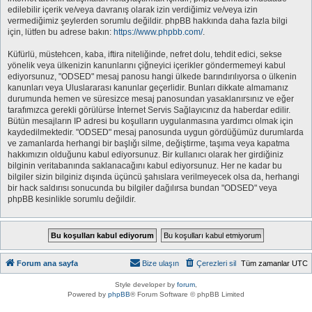
edilebilir içerik ve/veya davranış olarak izin verdiğimiz ve/veya izin
vermediğimiz şeylerden sorumlu değildir. phpBB hakkında daha fazla bilgi
için, lütfen bu adrese bakın:
https://www.phpbb.com/
.
Küfürlü, müstehcen, kaba, iftira niteliğinde, nefret dolu, tehdit edici, sekse
yönelik veya ülkenizin kanunlarını çiğneyici içerikler göndermemeyi kabul
ediyorsunuz, "ODSED" mesaj panosu hangi ülkede barındırılıyorsa o ülkenin
kanunları veya Uluslararası kanunlar geçerlidir. Bunları dikkate almamanız
durumunda hemen ve süresizce mesaj panosundan yasaklanırsınız ve eğer
tarafımızca gerekli görülürse İnternet Servis Sağlayıcınız da haberdar edilir.
Bütün mesajların IP adresi bu koşulların uygulanmasına yardımcı olmak için
kaydedilmektedir. "ODSED" mesaj panosunda uygun gördüğümüz durumlarda
ve zamanlarda herhangi bir başlığı silme, değiştirme, taşıma veya kapatma
hakkımızın olduğunu kabul ediyorsunuz. Bir kullanıcı olarak her girdiğiniz
bilginin veritabanında saklanacağını kabul ediyorsunuz. Her ne kadar bu
bilgiler sizin bilginiz dışında üçüncü şahıslara verilmeyecek olsa da, herhangi
bir hack saldırısı sonucunda bu bilgiler dağılırsa bundan "ODSED" veya
phpBB kesinlikle sorumlu değildir.
Forum ana sayfa
Bize ulaşın
Çerezleri sil
Tüm zamanlar
UTC
Style developer by
forum
,
Powered by
phpBB
® Forum Software © phpBB Limited