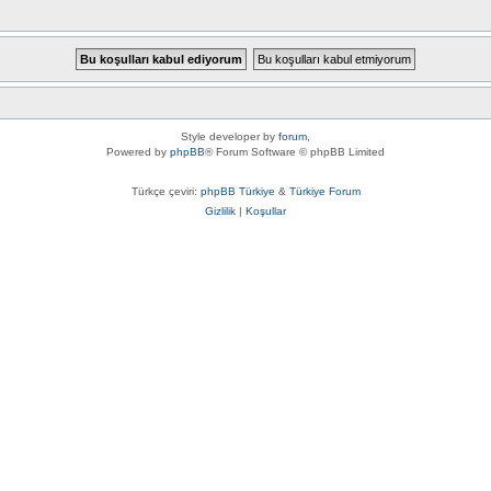
Style developer by
forum
,
Powered by
phpBB
® Forum Software © phpBB Limited
Türkçe çeviri:
phpBB Türkiye
&
Türkiye Forum
Gizlilik
|
Koşullar