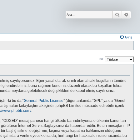
Ara
Geliş
Giriş
Dil:
etmiş sayılıyorsunuz. Eğer yasal olarak sınırlı olan alttaki koşulların tümünü
gilendirebiliriz, buna rağmen kendiniz düzenli olarak bu koşulları tekrar
da meydana gelebilecek değişiklikleri de kabul etmiş sayılırsınız.
tir -ki bu da “
General Public License
” (diğer anlamda “GPL” ya da “Genel
tartışmaları kolaylaştırmak içindir; phpBB Limited müsaade edilebilir içerik
s://www.phpbb.com/
.
unuz, "ODSED" mesaj panosu hangi ülkede barındırılıyorsa o ülkenin kanunları
rülürse İnternet Servis Sağlayıcınız da haberdar edilir. Bütün mesajların IP
r başlığı silme, değiştirme, taşıma veya kapatma hakkımızın olduğunu
üncü şahıslara verilmeyecek olsa da, herhangi bir hack saldırısı sonucunda bu