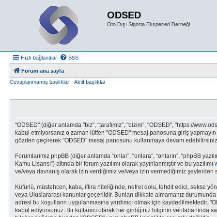
ODSED
Oto Dışı Sigorta Eksperleri Derneği
Hızlı bağlantılar
SSS
Forum ana sayfa
Cevaplanmamış başlıklar
Aktif başlıklar
"ODSED" (diğer anlamda "biz", "tarafımız", "bizim", "ODSED", "https://www.odsed
kabul etmiyorsanız o zaman lütfen "ODSED" mesaj panosuna giriş yapmayın ve/v
gözden geçirerek "ODSED" mesaj panosunu kullanmaya devam edebilirsiniz, ya
Forumlarımız phpBB (diğer anlamda “onlar”, “onlara”, “onların”, “phpBB yazılı
Kamu Lisansı”) altında bir forum yazılımı olarak yayınlanmıştır ve bu yazılımı
ve/veya davranış olarak izin verdiğimiz ve/veya izin vermediğimiz şeylerden s
Küfürlü, müstehcen, kaba, iftira niteliğinde, nefret dolu, tehdit edici, seks
veya Uluslararası kanunlar geçerlidir. Bunları dikkate almamanız durumunda 
adresi bu koşulların uygulanmasına yardımcı olmak için kaydedilmektedir.
kabul ediyorsunuz. Bir kullanıcı olarak her girdiğiniz bilginin veritabanında 