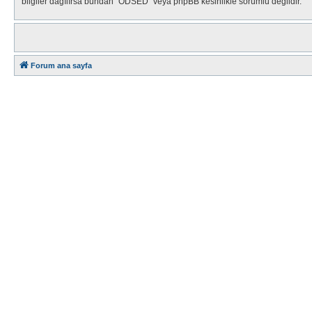
bilgiler dağılırsa bundan "ODSED" veya phpBB kesinlikle sorumlu değildir.
Forum ana sayfa