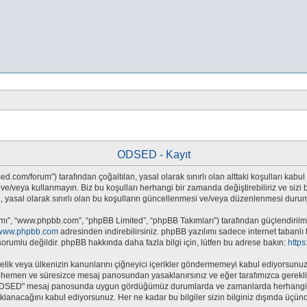
ODSED - Kayıt
.com/forum") tarafından çoğaltılan, yasal olarak sınırlı olan alttaki koşulları kabul 
eya kullanmayın. Biz bu koşulları herhangi bir zamanda değiştirebiliriz ve sizi bil
sal olarak sınırlı olan bu koşulların güncellenmesi ve/veya düzenlenmesi durumun
mı”, “www.phpbb.com”, “phpBB Limited”, “phpBB Takımları”) tarafından güçlendirilmiş
www.phpbb.com
adresinden indirebilirsiniz. phpBB yazılımı sadece internet tabanlı 
orumlu değildir. phpBB hakkında daha fazla bilgi için, lütfen bu adrese bakın:
http
e yönelik veya ülkenizin kanunlarını çiğneyici içerikler göndermemeyi kabul ediyors
hemen ve süresizce mesaj panosundan yasaklanırsınız ve eğer tarafımızca gerekli gö
 "ODSED" mesaj panosunda uygun gördüğümüz durumlarda ve zamanlarda herhangi bi
saklanacağını kabul ediyorsunuz. Her ne kadar bu bilgiler sizin bilginiz dışında üç