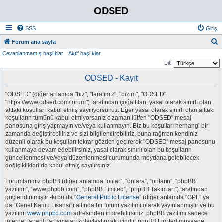
ODSED
SSS
Giriş
A
Forum ana sayfa
Cevaplanmamış başlıklar
Aktif başlıklar
r
Dil:
a
ODSED - Kayıt
"ODSED" (diğer anlamda "biz", "tarafımız", "bizim", "ODSED",
"https://www.odsed.com/forum") tarafından çoğaltılan, yasal olarak sınırlı olan
alttaki koşulları kabul etmiş sayılıyorsunuz. Eğer yasal olarak sınırlı olan alttaki
koşulların tümünü kabul etmiyorsanız o zaman lütfen "ODSED" mesaj
panosuna giriş yapmayın ve/veya kullanmayın. Biz bu koşulları herhangi bir
zamanda değiştirebiliriz ve sizi bilgilendirebiliriz, buna rağmen kendiniz
düzenli olarak bu koşulları tekrar gözden geçirerek "ODSED" mesaj panosunu
kullanmaya devam edebilirsiniz, yasal olarak sınırlı olan bu koşulların
güncellenmesi ve/veya düzenlenmesi durumunda meydana gelebilecek
değişiklikleri de kabul etmiş sayılırsınız.
Forumlarımız phpBB (diğer anlamda “onlar”, “onlara”, “onların”, “phpBB
yazılımı”, “www.phpbb.com”, “phpBB Limited”, “phpBB Takımları”) tarafından
güçlendirilmiştir -ki bu da “
General Public License
” (diğer anlamda “GPL” ya
da “Genel Kamu Lisansı”) altında bir forum yazılımı olarak yayınlanmıştır ve bu
yazılımı
www.phpbb.com
adresinden indirebilirsiniz. phpBB yazılımı sadece
internet tabanlı tartışmaları kolaylaştırmak içindir; phpBB Limited müsaade