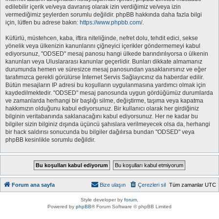
edilebilir içerik ve/veya davranış olarak izin verdiğimiz ve/veya izin
vermediğimiz şeylerden sorumlu değildir. phpBB hakkında daha fazla bilgi
için, lütfen bu adrese bakın:
https://www.phpbb.com/
.
Küfürlü, müstehcen, kaba, iftira niteliğinde, nefret dolu, tehdit edici, sekse
yönelik veya ülkenizin kanunlarını çiğneyici içerikler göndermemeyi kabul
ediyorsunuz, "ODSED" mesaj panosu hangi ülkede barındırılıyorsa o ülkenin
kanunları veya Uluslararası kanunlar geçerlidir. Bunları dikkate almamanız
durumunda hemen ve süresizce mesaj panosundan yasaklanırsınız ve eğer
tarafımızca gerekli görülürse İnternet Servis Sağlayıcınız da haberdar edilir.
Bütün mesajların IP adresi bu koşulların uygulanmasına yardımcı olmak için
kaydedilmektedir. "ODSED" mesaj panosunda uygun gördüğümüz durumlarda
ve zamanlarda herhangi bir başlığı silme, değiştirme, taşıma veya kapatma
hakkımızın olduğunu kabul ediyorsunuz. Bir kullanıcı olarak her girdiğiniz
bilginin veritabanında saklanacağını kabul ediyorsunuz. Her ne kadar bu
bilgiler sizin bilginiz dışında üçüncü şahıslara verilmeyecek olsa da, herhangi
bir hack saldırısı sonucunda bu bilgiler dağılırsa bundan "ODSED" veya
phpBB kesinlikle sorumlu değildir.
Forum ana sayfa
Bize ulaşın
Çerezleri sil
Tüm zamanlar
UTC
Style developer by
forum
,
Powered by
phpBB
® Forum Software © phpBB Limited