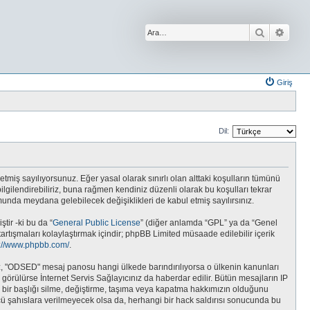
Ara
Geliş
Giriş
Dil:
etmiş sayılıyorsunuz. Eğer yasal olarak sınırlı olan alttaki koşulların tümünü
gilendirebiliriz, buna rağmen kendiniz düzenli olarak bu koşulları tekrar
da meydana gelebilecek değişiklikleri de kabul etmiş sayılırsınız.
tir -ki bu da “
General Public License
” (diğer anlamda “GPL” ya da “Genel
tartışmaları kolaylaştırmak içindir; phpBB Limited müsaade edilebilir içerik
s://www.phpbb.com/
.
unuz, "ODSED" mesaj panosu hangi ülkede barındırılıyorsa o ülkenin kanunları
rülürse İnternet Servis Sağlayıcınız da haberdar edilir. Bütün mesajların IP
r başlığı silme, değiştirme, taşıma veya kapatma hakkımızın olduğunu
üncü şahıslara verilmeyecek olsa da, herhangi bir hack saldırısı sonucunda bu