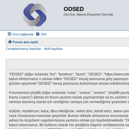
ODSED
Oto Dışı Sigorta Eksperleri Derneği
Hızlı bağlantılar
SSS
Forum ana sayfa
Cevaplanmamış başlıklar
Aktif başlıklar
"ODSED" (diğer anlamda "biz", "tarafımız", "bizim", "ODSED", "https://www.odsed
kabul etmiyorsanız o zaman lütfen "ODSED" mesaj panosuna giriş yapmayın ve/v
gözden geçirerek "ODSED" mesaj panosunu kullanmaya devam edebilirsiniz, ya
Forumlarımız phpBB (diğer anlamda “onlar”, “onlara”, “onların”, “phpBB yazılı
Kamu Lisansı”) altında bir forum yazılımı olarak yayınlanmıştır ve bu yazılımı
ve/veya davranış olarak izin verdiğimiz ve/veya izin vermediğimiz şeylerden s
Küfürlü, müstehcen, kaba, iftira niteliğinde, nefret dolu, tehdit edici, seks
veya Uluslararası kanunlar geçerlidir. Bunları dikkate almamanız durumunda 
adresi bu koşulların uygulanmasına yardımcı olmak için kaydedilmektedir.
kabul ediyorsunuz. Bir kullanıcı olarak her girdiğiniz bilginin veritabanında 