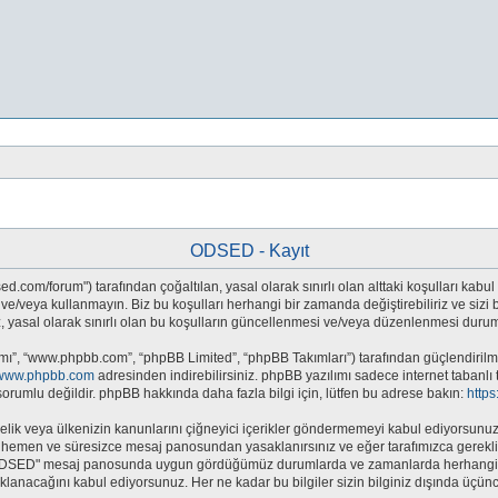
ODSED - Kayıt
.com/forum") tarafından çoğaltılan, yasal olarak sınırlı olan alttaki koşulları kabul 
eya kullanmayın. Biz bu koşulları herhangi bir zamanda değiştirebiliriz ve sizi bil
sal olarak sınırlı olan bu koşulların güncellenmesi ve/veya düzenlenmesi durumun
mı”, “www.phpbb.com”, “phpBB Limited”, “phpBB Takımları”) tarafından güçlendirilmiş
www.phpbb.com
adresinden indirebilirsiniz. phpBB yazılımı sadece internet tabanlı 
orumlu değildir. phpBB hakkında daha fazla bilgi için, lütfen bu adrese bakın:
http
e yönelik veya ülkenizin kanunlarını çiğneyici içerikler göndermemeyi kabul ediyors
hemen ve süresizce mesaj panosundan yasaklanırsınız ve eğer tarafımızca gerekli gö
 "ODSED" mesaj panosunda uygun gördüğümüz durumlarda ve zamanlarda herhangi bi
saklanacağını kabul ediyorsunuz. Her ne kadar bu bilgiler sizin bilginiz dışında üç