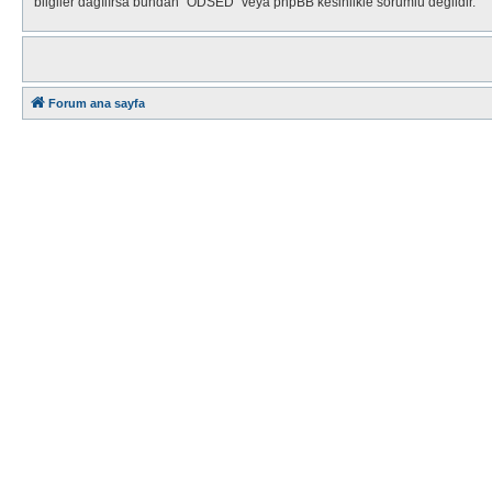
bilgiler dağılırsa bundan "ODSED" veya phpBB kesinlikle sorumlu değildir.
Forum ana sayfa