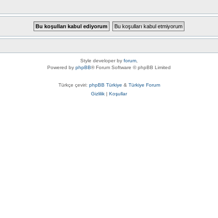
Style developer by
forum
,
Powered by
phpBB
® Forum Software © phpBB Limited
Türkçe çeviri:
phpBB Türkiye
&
Türkiye Forum
Gizlilik
|
Koşullar