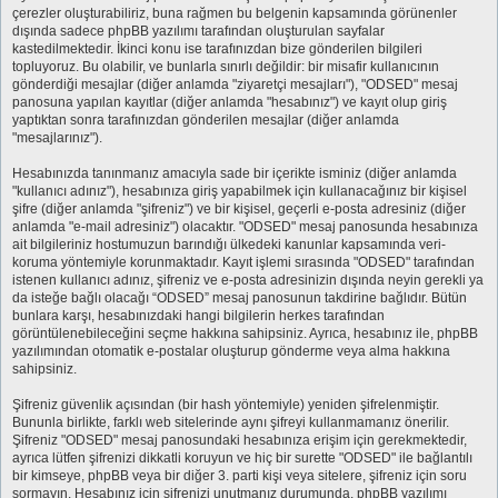
çerezler oluşturabiliriz, buna rağmen bu belgenin kapsamında görünenler
dışında sadece phpBB yazılımı tarafından oluşturulan sayfalar
kastedilmektedir. İkinci konu ise tarafınızdan bize gönderilen bilgileri
topluyoruz. Bu olabilir, ve bunlarla sınırlı değildir: bir misafir kullanıcının
gönderdiği mesajlar (diğer anlamda "ziyaretçi mesajları"), "ODSED" mesaj
panosuna yapılan kayıtlar (diğer anlamda "hesabınız") ve kayıt olup giriş
yaptıktan sonra tarafınızdan gönderilen mesajlar (diğer anlamda
"mesajlarınız").
Hesabınızda tanınmanız amacıyla sade bir içerikte isminiz (diğer anlamda
"kullanıcı adınız"), hesabınıza giriş yapabilmek için kullanacağınız bir kişisel
şifre (diğer anlamda "şifreniz") ve bir kişisel, geçerli e-posta adresiniz (diğer
anlamda "e-mail adresiniz") olacaktır. "ODSED" mesaj panosunda hesabınıza
ait bilgileriniz hostumuzun barındığı ülkedeki kanunlar kapsamında veri-
koruma yöntemiyle korunmaktadır. Kayıt işlemi sırasında "ODSED" tarafından
istenen kullanıcı adınız, şifreniz ve e-posta adresinizin dışında neyin gerekli ya
da isteğe bağlı olacağı “ODSED” mesaj panosunun takdirine bağlıdır. Bütün
bunlara karşı, hesabınızdaki hangi bilgilerin herkes tarafından
görüntülenebileceğini seçme hakkına sahipsiniz. Ayrıca, hesabınız ile, phpBB
yazılımından otomatik e-postalar oluşturup gönderme veya alma hakkına
sahipsiniz.
Şifreniz güvenlik açısından (bir hash yöntemiyle) yeniden şifrelenmiştir.
Bununla birlikte, farklı web sitelerinde aynı şifreyi kullanmamanız önerilir.
Şifreniz "ODSED" mesaj panosundaki hesabınıza erişim için gerekmektedir,
ayrıca lütfen şifrenizi dikkatli koruyun ve hiç bir surette "ODSED" ile bağlantılı
bir kimseye, phpBB veya bir diğer 3. parti kişi veya sitelere, şifreniz için soru
sormayın. Hesabınız için şifrenizi unutmanız durumunda, phpBB yazılımı