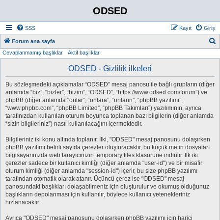
ODSED
SSS
Kayıt
Giriş
A
Forum ana sayfa
Cevaplanmamış başlıklar
Aktif başlıklar
r
a
ODSED - Gizlilik ilkeleri
Bu sözleşmedeki açıklamalar “ODSED” mesaj panosu ile bağlı grupların (diğer
anlamda “biz”, “bizler”, “bizim”, “ODSED”, “https://www.odsed.com/forum”) ve
phpBB (diğer anlamda "onlar”, “onlara”, “onların”, “phpBB yazılımı”,
“www.phpbb.com”, “phpBB Limited”, “phpBB Takımları”) yazılımının, ayrıca
tarafınızdan kullanılan oturum boyunca toplanan bazı bilgilerin (diğer anlamda
“sizin bilgileriniz”) nasıl kullanılacağını içermektedir.
Bilgileriniz iki konu altında toplanır. İlki, "ODSED" mesaj panosunu dolaşırken
phpBB yazılımı belirli sayıda çerezler oluşturacaktır, bu küçük metin dosyaları
bilgisayarınızda web tarayıcınızın temporary files klasörüne indirilir. İlk iki
çerezler sadece bir kullanıcı kimliği (diğer anlamda "user-id") ve bir misafir
oturum kimliği (diğer anlamda "session-id") içerir, bu size phpBB yazılımı
tarafından otomatik olarak atanır. Üçüncü çerez ise "ODSED" mesaj
panosundaki başlıkları dolaşabilmeniz için oluşturulur ve okumuş olduğunuz
başlıkların depolanması için kullanılır, böylece kullanıcı yetenekleriniz
hızlanacaktır.
Ayrıca "ODSED" mesaj panosunu dolaşırken phpBB yazılımı için harici