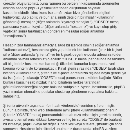
çerezler oluşturabiliriz, buna rağmen bu belgenin kapsamında görünenler
dışında sadece phpBB yazılımı tarafından oluşturulan sayfalar
kastedilmektedir. İkinci konu ise tarafınızdan bize gönderilen bilgileri
topluyoruz. Bu olabilir, ve bunlarla sınırlı değildir: bir misafir kullanıcının
gönderdiği mesajlar (diğer anlamda "ziyaretçi mesajları"), "ODSED" mesaj
panosuna yapılan kayıtlar (diğer anlamda "hesabınız") ve kayıt olup giriş
yaptıktan sonra tarafınızdan gönderilen mesajlar (diğer anlamda
"mesajlarınız").
Hesabınızda tanınmanız amacıyla sade bir içerikte isminiz (diğer anlamda
"kullanıcı adınız"), hesabınıza giriş yapabilmek için kullanacağınız bir kişisel
şifre (diğer anlamda "şifreniz") ve bir kişisel, geçerli e-posta adresiniz (diğer
anlamda "e-mail adresiniz") olacaktır. "ODSED" mesaj panosunda hesabınıza
ait bilgileriniz hostumuzun barındığı ülkedeki kanunlar kapsamında veri-
koruma yöntemiyle korunmaktadır. Kayıt işlemi sırasında "ODSED" tarafından
istenen kullanıcı adınız, şifreniz ve e-posta adresinizin dışında neyin gerekli ya
da isteğe bağlı olacağı “ODSED” mesaj panosunun takdirine bağlıdır. Bütün
bunlara karşı, hesabınızdaki hangi bilgilerin herkes tarafından
görüntülenebileceğini seçme hakkına sahipsiniz. Ayrıca, hesabınız ile, phpBB
yazılımından otomatik e-postalar oluşturup gönderme veya alma hakkına
sahipsiniz.
Şifreniz güvenlik açısından (bir hash yöntemiyle) yeniden şifrelenmiştir.
Bununla birlikte, farklı web sitelerinde aynı şifreyi kullanmamanız önerilir.
Şifreniz "ODSED" mesaj panosundaki hesabınıza erişim için gerekmektedir,
ayrıca lütfen şifrenizi dikkatli koruyun ve hiç bir surette "ODSED" ile bağlantılı
bir kimseye, phpBB veya bir diğer 3. parti kişi veya sitelere, şifreniz için soru
sormayın. Hesabınız için şifrenizi unutmanız durumunda, phpBB yazılımı