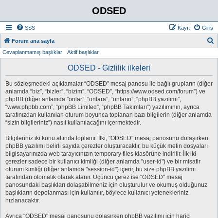
ODSED
SSS
Kayıt
Giriş
A
Forum ana sayfa
Cevaplanmamış başlıklar
Aktif başlıklar
r
a
ODSED - Gizlilik ilkeleri
Bu sözleşmedeki açıklamalar “ODSED” mesaj panosu ile bağlı grupların (diğer
anlamda “biz”, “bizler”, “bizim”, “ODSED”, “https://www.odsed.com/forum”) ve
phpBB (diğer anlamda "onlar”, “onlara”, “onların”, “phpBB yazılımı”,
“www.phpbb.com”, “phpBB Limited”, “phpBB Takımları”) yazılımının, ayrıca
tarafınızdan kullanılan oturum boyunca toplanan bazı bilgilerin (diğer anlamda
“sizin bilgileriniz”) nasıl kullanılacağını içermektedir.
Bilgileriniz iki konu altında toplanır. İlki, "ODSED" mesaj panosunu dolaşırken
phpBB yazılımı belirli sayıda çerezler oluşturacaktır, bu küçük metin dosyaları
bilgisayarınızda web tarayıcınızın temporary files klasörüne indirilir. İlk iki
çerezler sadece bir kullanıcı kimliği (diğer anlamda "user-id") ve bir misafir
oturum kimliği (diğer anlamda "session-id") içerir, bu size phpBB yazılımı
tarafından otomatik olarak atanır. Üçüncü çerez ise "ODSED" mesaj
panosundaki başlıkları dolaşabilmeniz için oluşturulur ve okumuş olduğunuz
başlıkların depolanması için kullanılır, böylece kullanıcı yetenekleriniz
hızlanacaktır.
Ayrıca "ODSED" mesaj panosunu dolaşırken phpBB yazılımı için harici