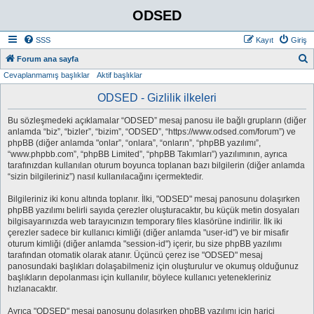
ODSED
SSS
Kayıt
Giriş
A
Forum ana sayfa
Cevaplanmamış başlıklar
Aktif başlıklar
r
a
ODSED - Gizlilik ilkeleri
Bu sözleşmedeki açıklamalar “ODSED” mesaj panosu ile bağlı grupların (diğer
anlamda “biz”, “bizler”, “bizim”, “ODSED”, “https://www.odsed.com/forum”) ve
phpBB (diğer anlamda "onlar”, “onlara”, “onların”, “phpBB yazılımı”,
“www.phpbb.com”, “phpBB Limited”, “phpBB Takımları”) yazılımının, ayrıca
tarafınızdan kullanılan oturum boyunca toplanan bazı bilgilerin (diğer anlamda
“sizin bilgileriniz”) nasıl kullanılacağını içermektedir.
Bilgileriniz iki konu altında toplanır. İlki, "ODSED" mesaj panosunu dolaşırken
phpBB yazılımı belirli sayıda çerezler oluşturacaktır, bu küçük metin dosyaları
bilgisayarınızda web tarayıcınızın temporary files klasörüne indirilir. İlk iki
çerezler sadece bir kullanıcı kimliği (diğer anlamda "user-id") ve bir misafir
oturum kimliği (diğer anlamda "session-id") içerir, bu size phpBB yazılımı
tarafından otomatik olarak atanır. Üçüncü çerez ise "ODSED" mesaj
panosundaki başlıkları dolaşabilmeniz için oluşturulur ve okumuş olduğunuz
başlıkların depolanması için kullanılır, böylece kullanıcı yetenekleriniz
hızlanacaktır.
Ayrıca "ODSED" mesaj panosunu dolaşırken phpBB yazılımı için harici