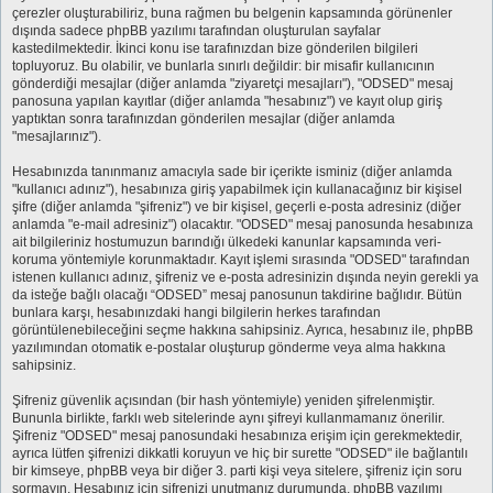
çerezler oluşturabiliriz, buna rağmen bu belgenin kapsamında görünenler
dışında sadece phpBB yazılımı tarafından oluşturulan sayfalar
kastedilmektedir. İkinci konu ise tarafınızdan bize gönderilen bilgileri
topluyoruz. Bu olabilir, ve bunlarla sınırlı değildir: bir misafir kullanıcının
gönderdiği mesajlar (diğer anlamda "ziyaretçi mesajları"), "ODSED" mesaj
panosuna yapılan kayıtlar (diğer anlamda "hesabınız") ve kayıt olup giriş
yaptıktan sonra tarafınızdan gönderilen mesajlar (diğer anlamda
"mesajlarınız").
Hesabınızda tanınmanız amacıyla sade bir içerikte isminiz (diğer anlamda
"kullanıcı adınız"), hesabınıza giriş yapabilmek için kullanacağınız bir kişisel
şifre (diğer anlamda "şifreniz") ve bir kişisel, geçerli e-posta adresiniz (diğer
anlamda "e-mail adresiniz") olacaktır. "ODSED" mesaj panosunda hesabınıza
ait bilgileriniz hostumuzun barındığı ülkedeki kanunlar kapsamında veri-
koruma yöntemiyle korunmaktadır. Kayıt işlemi sırasında "ODSED" tarafından
istenen kullanıcı adınız, şifreniz ve e-posta adresinizin dışında neyin gerekli ya
da isteğe bağlı olacağı “ODSED” mesaj panosunun takdirine bağlıdır. Bütün
bunlara karşı, hesabınızdaki hangi bilgilerin herkes tarafından
görüntülenebileceğini seçme hakkına sahipsiniz. Ayrıca, hesabınız ile, phpBB
yazılımından otomatik e-postalar oluşturup gönderme veya alma hakkına
sahipsiniz.
Şifreniz güvenlik açısından (bir hash yöntemiyle) yeniden şifrelenmiştir.
Bununla birlikte, farklı web sitelerinde aynı şifreyi kullanmamanız önerilir.
Şifreniz "ODSED" mesaj panosundaki hesabınıza erişim için gerekmektedir,
ayrıca lütfen şifrenizi dikkatli koruyun ve hiç bir surette "ODSED" ile bağlantılı
bir kimseye, phpBB veya bir diğer 3. parti kişi veya sitelere, şifreniz için soru
sormayın. Hesabınız için şifrenizi unutmanız durumunda, phpBB yazılımı