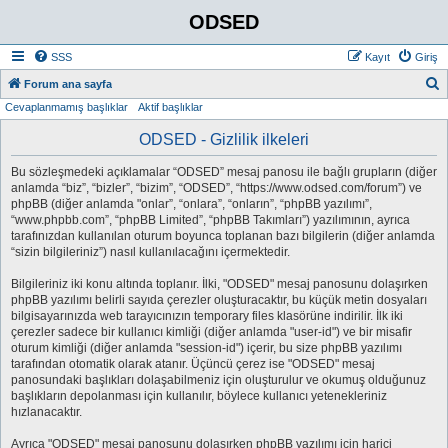
ODSED
SSS
Kayıt
Giriş
A
Forum ana sayfa
Cevaplanmamış başlıklar
Aktif başlıklar
r
a
ODSED - Gizlilik ilkeleri
Bu sözleşmedeki açıklamalar “ODSED” mesaj panosu ile bağlı grupların (diğer
anlamda “biz”, “bizler”, “bizim”, “ODSED”, “https://www.odsed.com/forum”) ve
phpBB (diğer anlamda "onlar”, “onlara”, “onların”, “phpBB yazılımı”,
“www.phpbb.com”, “phpBB Limited”, “phpBB Takımları”) yazılımının, ayrıca
tarafınızdan kullanılan oturum boyunca toplanan bazı bilgilerin (diğer anlamda
“sizin bilgileriniz”) nasıl kullanılacağını içermektedir.
Bilgileriniz iki konu altında toplanır. İlki, "ODSED" mesaj panosunu dolaşırken
phpBB yazılımı belirli sayıda çerezler oluşturacaktır, bu küçük metin dosyaları
bilgisayarınızda web tarayıcınızın temporary files klasörüne indirilir. İlk iki
çerezler sadece bir kullanıcı kimliği (diğer anlamda "user-id") ve bir misafir
oturum kimliği (diğer anlamda "session-id") içerir, bu size phpBB yazılımı
tarafından otomatik olarak atanır. Üçüncü çerez ise "ODSED" mesaj
panosundaki başlıkları dolaşabilmeniz için oluşturulur ve okumuş olduğunuz
başlıkların depolanması için kullanılır, böylece kullanıcı yetenekleriniz
hızlanacaktır.
Ayrıca "ODSED" mesaj panosunu dolaşırken phpBB yazılımı için harici