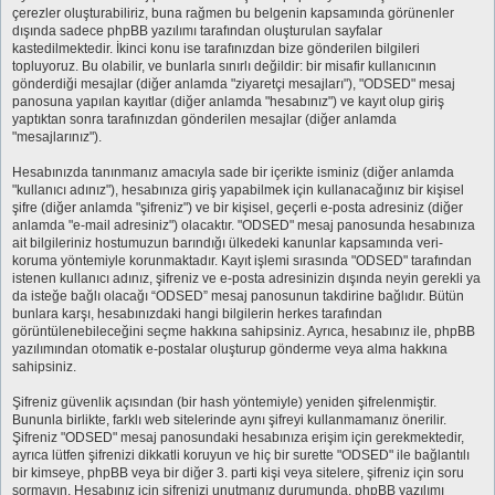
çerezler oluşturabiliriz, buna rağmen bu belgenin kapsamında görünenler
dışında sadece phpBB yazılımı tarafından oluşturulan sayfalar
kastedilmektedir. İkinci konu ise tarafınızdan bize gönderilen bilgileri
topluyoruz. Bu olabilir, ve bunlarla sınırlı değildir: bir misafir kullanıcının
gönderdiği mesajlar (diğer anlamda "ziyaretçi mesajları"), "ODSED" mesaj
panosuna yapılan kayıtlar (diğer anlamda "hesabınız") ve kayıt olup giriş
yaptıktan sonra tarafınızdan gönderilen mesajlar (diğer anlamda
"mesajlarınız").
Hesabınızda tanınmanız amacıyla sade bir içerikte isminiz (diğer anlamda
"kullanıcı adınız"), hesabınıza giriş yapabilmek için kullanacağınız bir kişisel
şifre (diğer anlamda "şifreniz") ve bir kişisel, geçerli e-posta adresiniz (diğer
anlamda "e-mail adresiniz") olacaktır. "ODSED" mesaj panosunda hesabınıza
ait bilgileriniz hostumuzun barındığı ülkedeki kanunlar kapsamında veri-
koruma yöntemiyle korunmaktadır. Kayıt işlemi sırasında "ODSED" tarafından
istenen kullanıcı adınız, şifreniz ve e-posta adresinizin dışında neyin gerekli ya
da isteğe bağlı olacağı “ODSED” mesaj panosunun takdirine bağlıdır. Bütün
bunlara karşı, hesabınızdaki hangi bilgilerin herkes tarafından
görüntülenebileceğini seçme hakkına sahipsiniz. Ayrıca, hesabınız ile, phpBB
yazılımından otomatik e-postalar oluşturup gönderme veya alma hakkına
sahipsiniz.
Şifreniz güvenlik açısından (bir hash yöntemiyle) yeniden şifrelenmiştir.
Bununla birlikte, farklı web sitelerinde aynı şifreyi kullanmamanız önerilir.
Şifreniz "ODSED" mesaj panosundaki hesabınıza erişim için gerekmektedir,
ayrıca lütfen şifrenizi dikkatli koruyun ve hiç bir surette "ODSED" ile bağlantılı
bir kimseye, phpBB veya bir diğer 3. parti kişi veya sitelere, şifreniz için soru
sormayın. Hesabınız için şifrenizi unutmanız durumunda, phpBB yazılımı