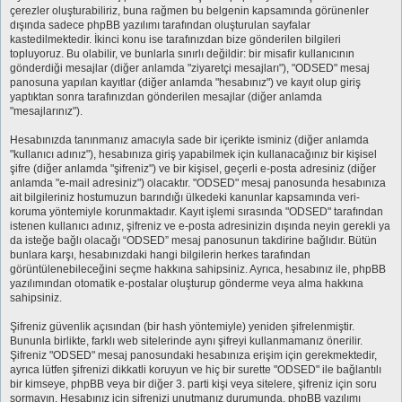
çerezler oluşturabiliriz, buna rağmen bu belgenin kapsamında görünenler
dışında sadece phpBB yazılımı tarafından oluşturulan sayfalar
kastedilmektedir. İkinci konu ise tarafınızdan bize gönderilen bilgileri
topluyoruz. Bu olabilir, ve bunlarla sınırlı değildir: bir misafir kullanıcının
gönderdiği mesajlar (diğer anlamda "ziyaretçi mesajları"), "ODSED" mesaj
panosuna yapılan kayıtlar (diğer anlamda "hesabınız") ve kayıt olup giriş
yaptıktan sonra tarafınızdan gönderilen mesajlar (diğer anlamda
"mesajlarınız").
Hesabınızda tanınmanız amacıyla sade bir içerikte isminiz (diğer anlamda
"kullanıcı adınız"), hesabınıza giriş yapabilmek için kullanacağınız bir kişisel
şifre (diğer anlamda "şifreniz") ve bir kişisel, geçerli e-posta adresiniz (diğer
anlamda "e-mail adresiniz") olacaktır. "ODSED" mesaj panosunda hesabınıza
ait bilgileriniz hostumuzun barındığı ülkedeki kanunlar kapsamında veri-
koruma yöntemiyle korunmaktadır. Kayıt işlemi sırasında "ODSED" tarafından
istenen kullanıcı adınız, şifreniz ve e-posta adresinizin dışında neyin gerekli ya
da isteğe bağlı olacağı “ODSED” mesaj panosunun takdirine bağlıdır. Bütün
bunlara karşı, hesabınızdaki hangi bilgilerin herkes tarafından
görüntülenebileceğini seçme hakkına sahipsiniz. Ayrıca, hesabınız ile, phpBB
yazılımından otomatik e-postalar oluşturup gönderme veya alma hakkına
sahipsiniz.
Şifreniz güvenlik açısından (bir hash yöntemiyle) yeniden şifrelenmiştir.
Bununla birlikte, farklı web sitelerinde aynı şifreyi kullanmamanız önerilir.
Şifreniz "ODSED" mesaj panosundaki hesabınıza erişim için gerekmektedir,
ayrıca lütfen şifrenizi dikkatli koruyun ve hiç bir surette "ODSED" ile bağlantılı
bir kimseye, phpBB veya bir diğer 3. parti kişi veya sitelere, şifreniz için soru
sormayın. Hesabınız için şifrenizi unutmanız durumunda, phpBB yazılımı