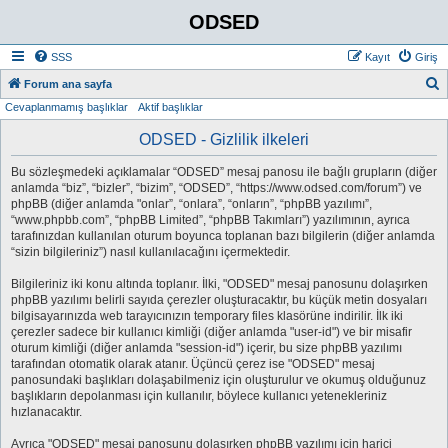
ODSED
SSS
Kayıt
Giriş
A
Forum ana sayfa
Cevaplanmamış başlıklar
Aktif başlıklar
r
a
ODSED - Gizlilik ilkeleri
Bu sözleşmedeki açıklamalar “ODSED” mesaj panosu ile bağlı grupların (diğer
anlamda “biz”, “bizler”, “bizim”, “ODSED”, “https://www.odsed.com/forum”) ve
phpBB (diğer anlamda "onlar”, “onlara”, “onların”, “phpBB yazılımı”,
“www.phpbb.com”, “phpBB Limited”, “phpBB Takımları”) yazılımının, ayrıca
tarafınızdan kullanılan oturum boyunca toplanan bazı bilgilerin (diğer anlamda
“sizin bilgileriniz”) nasıl kullanılacağını içermektedir.
Bilgileriniz iki konu altında toplanır. İlki, "ODSED" mesaj panosunu dolaşırken
phpBB yazılımı belirli sayıda çerezler oluşturacaktır, bu küçük metin dosyaları
bilgisayarınızda web tarayıcınızın temporary files klasörüne indirilir. İlk iki
çerezler sadece bir kullanıcı kimliği (diğer anlamda "user-id") ve bir misafir
oturum kimliği (diğer anlamda "session-id") içerir, bu size phpBB yazılımı
tarafından otomatik olarak atanır. Üçüncü çerez ise "ODSED" mesaj
panosundaki başlıkları dolaşabilmeniz için oluşturulur ve okumuş olduğunuz
başlıkların depolanması için kullanılır, böylece kullanıcı yetenekleriniz
hızlanacaktır.
Ayrıca "ODSED" mesaj panosunu dolaşırken phpBB yazılımı için harici