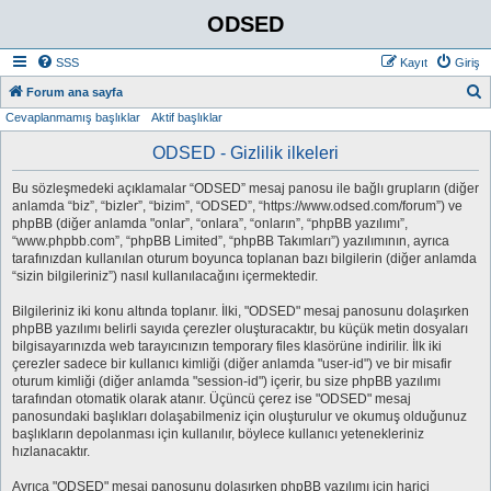
ODSED
SSS
Kayıt
Giriş
A
Forum ana sayfa
Cevaplanmamış başlıklar
Aktif başlıklar
r
a
ODSED - Gizlilik ilkeleri
Bu sözleşmedeki açıklamalar “ODSED” mesaj panosu ile bağlı grupların (diğer
anlamda “biz”, “bizler”, “bizim”, “ODSED”, “https://www.odsed.com/forum”) ve
phpBB (diğer anlamda "onlar”, “onlara”, “onların”, “phpBB yazılımı”,
“www.phpbb.com”, “phpBB Limited”, “phpBB Takımları”) yazılımının, ayrıca
tarafınızdan kullanılan oturum boyunca toplanan bazı bilgilerin (diğer anlamda
“sizin bilgileriniz”) nasıl kullanılacağını içermektedir.
Bilgileriniz iki konu altında toplanır. İlki, "ODSED" mesaj panosunu dolaşırken
phpBB yazılımı belirli sayıda çerezler oluşturacaktır, bu küçük metin dosyaları
bilgisayarınızda web tarayıcınızın temporary files klasörüne indirilir. İlk iki
çerezler sadece bir kullanıcı kimliği (diğer anlamda "user-id") ve bir misafir
oturum kimliği (diğer anlamda "session-id") içerir, bu size phpBB yazılımı
tarafından otomatik olarak atanır. Üçüncü çerez ise "ODSED" mesaj
panosundaki başlıkları dolaşabilmeniz için oluşturulur ve okumuş olduğunuz
başlıkların depolanması için kullanılır, böylece kullanıcı yetenekleriniz
hızlanacaktır.
Ayrıca "ODSED" mesaj panosunu dolaşırken phpBB yazılımı için harici