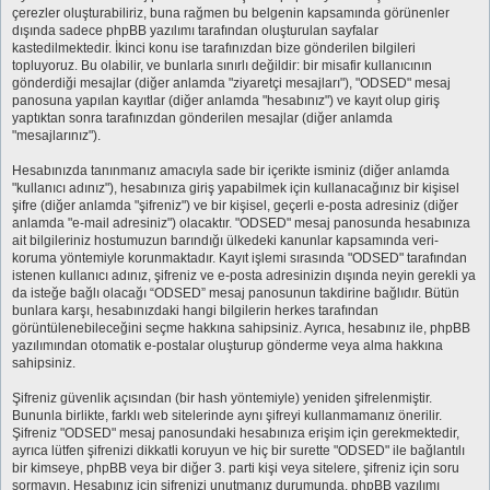
çerezler oluşturabiliriz, buna rağmen bu belgenin kapsamında görünenler
dışında sadece phpBB yazılımı tarafından oluşturulan sayfalar
kastedilmektedir. İkinci konu ise tarafınızdan bize gönderilen bilgileri
topluyoruz. Bu olabilir, ve bunlarla sınırlı değildir: bir misafir kullanıcının
gönderdiği mesajlar (diğer anlamda "ziyaretçi mesajları"), "ODSED" mesaj
panosuna yapılan kayıtlar (diğer anlamda "hesabınız") ve kayıt olup giriş
yaptıktan sonra tarafınızdan gönderilen mesajlar (diğer anlamda
"mesajlarınız").
Hesabınızda tanınmanız amacıyla sade bir içerikte isminiz (diğer anlamda
"kullanıcı adınız"), hesabınıza giriş yapabilmek için kullanacağınız bir kişisel
şifre (diğer anlamda "şifreniz") ve bir kişisel, geçerli e-posta adresiniz (diğer
anlamda "e-mail adresiniz") olacaktır. "ODSED" mesaj panosunda hesabınıza
ait bilgileriniz hostumuzun barındığı ülkedeki kanunlar kapsamında veri-
koruma yöntemiyle korunmaktadır. Kayıt işlemi sırasında "ODSED" tarafından
istenen kullanıcı adınız, şifreniz ve e-posta adresinizin dışında neyin gerekli ya
da isteğe bağlı olacağı “ODSED” mesaj panosunun takdirine bağlıdır. Bütün
bunlara karşı, hesabınızdaki hangi bilgilerin herkes tarafından
görüntülenebileceğini seçme hakkına sahipsiniz. Ayrıca, hesabınız ile, phpBB
yazılımından otomatik e-postalar oluşturup gönderme veya alma hakkına
sahipsiniz.
Şifreniz güvenlik açısından (bir hash yöntemiyle) yeniden şifrelenmiştir.
Bununla birlikte, farklı web sitelerinde aynı şifreyi kullanmamanız önerilir.
Şifreniz "ODSED" mesaj panosundaki hesabınıza erişim için gerekmektedir,
ayrıca lütfen şifrenizi dikkatli koruyun ve hiç bir surette "ODSED" ile bağlantılı
bir kimseye, phpBB veya bir diğer 3. parti kişi veya sitelere, şifreniz için soru
sormayın. Hesabınız için şifrenizi unutmanız durumunda, phpBB yazılımı