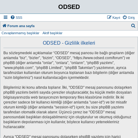
ODSED
SSS
Kayıt
Giriş
A
Forum ana sayfa
Cevaplanmamış başlıklar
Aktif başlıklar
r
a
ODSED - Gizlilik ilkeleri
Bu sözleşmedeki açıklamalar “ODSED” mesaj panosu ile bağlı grupların (diğer
anlamda “biz”, “bizler”, “bizim”, “ODSED”, “https://www.odsed.com/forum”) ve
phpBB (diğer anlamda "onlar”, “onlara”, “onların”, “phpBB yazılımı”,
“www.phpbb.com”, “phpBB Limited”, “phpBB Takımları”) yazılımının, ayrıca
tarafınızdan kullanılan oturum boyunca toplanan bazı bilgilerin (diğer anlamda
“sizin bilgileriniz”) nasıl kullanılacağını içermektedir.
Bilgileriniz iki konu altında toplanır. İlki, "ODSED" mesaj panosunu dolaşırken
phpBB yazılımı belirli sayıda çerezler oluşturacaktır, bu küçük metin dosyaları
bilgisayarınızda web tarayıcınızın temporary files klasörüne indirilir. İlk iki
çerezler sadece bir kullanıcı kimliği (diğer anlamda "user-id") ve bir misafir
oturum kimliği (diğer anlamda "session-id") içerir, bu size phpBB yazılımı
tarafından otomatik olarak atanır. Üçüncü çerez ise "ODSED" mesaj
panosundaki başlıkları dolaşabilmeniz için oluşturulur ve okumuş olduğunuz
başlıkların depolanması için kullanılır, böylece kullanıcı yetenekleriniz
hızlanacaktır.
Ayrıca "ODSED" mesaj panosunu dolaşırken phpBB yazılımı için harici