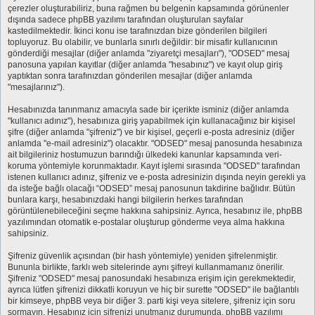
çerezler oluşturabiliriz, buna rağmen bu belgenin kapsamında görünenler
dışında sadece phpBB yazılımı tarafından oluşturulan sayfalar
kastedilmektedir. İkinci konu ise tarafınızdan bize gönderilen bilgileri
topluyoruz. Bu olabilir, ve bunlarla sınırlı değildir: bir misafir kullanıcının
gönderdiği mesajlar (diğer anlamda "ziyaretçi mesajları"), "ODSED" mesaj
panosuna yapılan kayıtlar (diğer anlamda "hesabınız") ve kayıt olup giriş
yaptıktan sonra tarafınızdan gönderilen mesajlar (diğer anlamda
"mesajlarınız").
Hesabınızda tanınmanız amacıyla sade bir içerikte isminiz (diğer anlamda
"kullanıcı adınız"), hesabınıza giriş yapabilmek için kullanacağınız bir kişisel
şifre (diğer anlamda "şifreniz") ve bir kişisel, geçerli e-posta adresiniz (diğer
anlamda "e-mail adresiniz") olacaktır. "ODSED" mesaj panosunda hesabınıza
ait bilgileriniz hostumuzun barındığı ülkedeki kanunlar kapsamında veri-
koruma yöntemiyle korunmaktadır. Kayıt işlemi sırasında "ODSED" tarafından
istenen kullanıcı adınız, şifreniz ve e-posta adresinizin dışında neyin gerekli ya
da isteğe bağlı olacağı “ODSED” mesaj panosunun takdirine bağlıdır. Bütün
bunlara karşı, hesabınızdaki hangi bilgilerin herkes tarafından
görüntülenebileceğini seçme hakkına sahipsiniz. Ayrıca, hesabınız ile, phpBB
yazılımından otomatik e-postalar oluşturup gönderme veya alma hakkına
sahipsiniz.
Şifreniz güvenlik açısından (bir hash yöntemiyle) yeniden şifrelenmiştir.
Bununla birlikte, farklı web sitelerinde aynı şifreyi kullanmamanız önerilir.
Şifreniz "ODSED" mesaj panosundaki hesabınıza erişim için gerekmektedir,
ayrıca lütfen şifrenizi dikkatli koruyun ve hiç bir surette "ODSED" ile bağlantılı
bir kimseye, phpBB veya bir diğer 3. parti kişi veya sitelere, şifreniz için soru
sormayın. Hesabınız için şifrenizi unutmanız durumunda, phpBB yazılımı