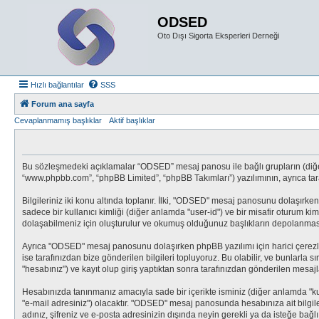
ODSED
Oto Dışı Sigorta Eksperleri Derneği
Hızlı bağlantılar
SSS
Forum ana sayfa
Cevaplanmamış başlıklar
Aktif başlıklar
Bu sözleşmedeki açıklamalar “ODSED” mesaj panosu ile bağlı grupların (diğer 
“www.phpbb.com”, “phpBB Limited”, “phpBB Takımları”) yazılımının, ayrıca taraf
Bilgileriniz iki konu altında toplanır. İlki, "ODSED" mesaj panosunu dolaşırken 
sadece bir kullanıcı kimliği (diğer anlamda "user-id") ve bir misafir oturum k
dolaşabilmeniz için oluşturulur ve okumuş olduğunuz başlıkların depolanması iç
Ayrıca "ODSED" mesaj panosunu dolaşırken phpBB yazılımı için harici çerezle
ise tarafınızdan bize gönderilen bilgileri topluyoruz. Bu olabilir, ve bunlarla
"hesabınız") ve kayıt olup giriş yaptıktan sonra tarafınızdan gönderilen mesaj
Hesabınızda tanınmanız amacıyla sade bir içerikte isminiz (diğer anlamda "kulla
"e-mail adresiniz") olacaktır. "ODSED" mesaj panosunda hesabınıza ait bilgi
adınız, şifreniz ve e-posta adresinizin dışında neyin gerekli ya da isteğe ba