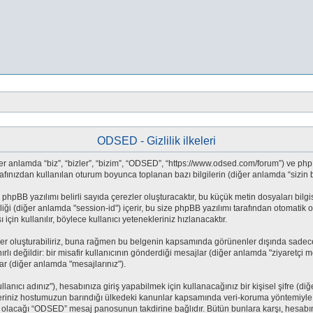
ODSED - Gizlilik ilkeleri
anlamda “biz”, “bizler”, “bizim”, “ODSED”, “https://www.odsed.com/forum”) ve phpBB
ınızdan kullanılan oturum boyunca toplanan bazı bilgilerin (diğer anlamda “sizin bilg
phpBB yazılımı belirli sayıda çerezler oluşturacaktır, bu küçük metin dosyaları bilgisa
imliği (diğer anlamda "session-id") içerir, bu size phpBB yazılımı tarafından otomat
in kullanılır, böylece kullanıcı yetenekleriniz hızlanacaktır.
r oluşturabiliriz, buna rağmen bu belgenin kapsamında görünenler dışında sadece p
 sınırlı değildir: bir misafir kullanıcının gönderdiği mesajlar (diğer anlamda "ziyare
lar (diğer anlamda "mesajlarınız").
nıcı adınız"), hesabınıza giriş yapabilmek için kullanacağınız bir kişisel şifre (diğ
leriniz hostumuzun barındığı ülkedeki kanunlar kapsamında veri-koruma yöntemiyle 
ğlı olacağı “ODSED” mesaj panosunun takdirine bağlıdır. Bütün bunlara karşı, hesab