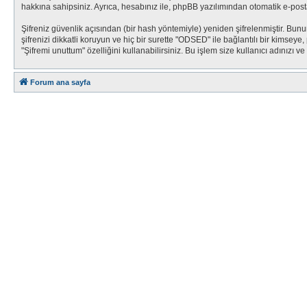
hakkına sahipsiniz. Ayrıca, hesabınız ile, phpBB yazılımından otomatik e-po
Şifreniz güvenlik açısından (bir hash yöntemiyle) yeniden şifrelenmiştir. Bunu
şifrenizi dikkatli koruyun ve hiç bir surette "ODSED" ile bağlantılı bir kimsey
"Şifremi unuttum" özelliğini kullanabilirsiniz. Bu işlem size kullanıcı adınızı 
Forum ana sayfa