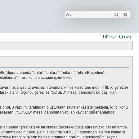
Ara
Geliş
Kayıt
Giriş
 (diğer anlamda "onlar”, “onlara”, “onların”, “phpBB yazılımı”,
ileriniz”) nasıl kullanılacağını içermektedir.
yarınızda web tarayıcınızın temporary files klasörüne indirilir. İlk iki çerezler
ik olarak atanır. Üçüncü çerez ise "ODSED" mesaj panosundaki başlıkları
hpBB yazılımı tarafından oluşturulan sayfalar kastedilmektedir. İkinci konu
tçi mesajları"), "ODSED" mesaj panosuna yapılan kayıtlar (diğer anlamda
er anlamda "şifreniz") ve bir kişisel, geçerli e-posta adresiniz (diğer anlamda
korunmaktadır. Kayıt işlemi sırasında "ODSED" tarafından istenen kullanıcı
ınızdaki hangi bilgilerin herkes tarafından görüntülenebileceğini seçme