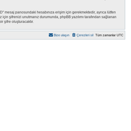
DSED" mesaj panosundaki hesabınıza erişim için gerekmektedir, ayrıca lütfen
bınız için şifrenizi unutmanız durumunda, phpBB yazılımı tarafından sağlanan
r şifre oluşturacaktır.
Bize ulaşın
Çerezleri sil
Tüm zamanlar
UTC