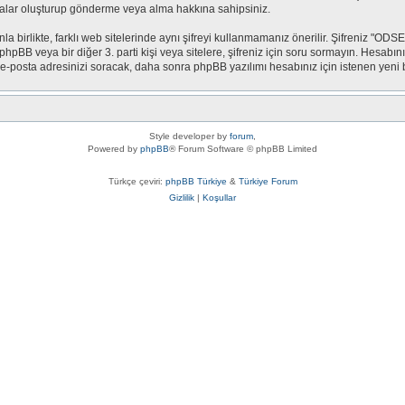
stalar oluşturup gönderme veya alma hakkına sahipsiniz.
nla birlikte, farklı web sitelerinde aynı şifreyi kullanmamanız önerilir. Şifreniz "O
e, phpBB veya bir diğer 3. parti kişi veya sitelere, şifreniz için soru sormayın. Hesa
ve e-posta adresinizi soracak, daha sonra phpBB yazılımı hesabınız için istenen yeni bi
Style developer by
forum
,
Powered by
phpBB
® Forum Software © phpBB Limited
Türkçe çeviri:
phpBB Türkiye
&
Türkiye Forum
Gizlilik
|
Koşullar