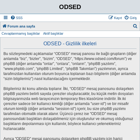
ODSED
SSS
Kayıt
Giriş
A
Forum ana sayfa
Cevaplanmamış başlıklar
Aktif başlıklar
r
a
ODSED - Gizlilik ilkeleri
Bu sözleşmedeki açıklamalar “ODSED” mesaj panosu ile bağlı grupların (diğer
anlamda “biz”, “bizler”, “bizim”, “ODSED”, “https://www.odsed.com/forum”) ve
phpBB (diğer anlamda "onlar”, “onlara”, “onların”, “phpBB yazılımı”,
“www.phpbb.com”, “phpBB Limited”, “phpBB Takımları”) yazılımının, ayrıca
tarafınızdan kullanılan oturum boyunca toplanan bazı bilgilerin (diğer anlamda
“sizin bilgileriniz”) nasıl kullanılacağını içermektedir.
Bilgileriniz iki konu altında toplanır. İlki, "ODSED" mesaj panosunu dolaşırken
phpBB yazılımı belirli sayıda çerezler oluşturacaktır, bu küçük metin dosyaları
bilgisayarınızda web tarayıcınızın temporary files klasörüne indirilir. İlk iki
çerezler sadece bir kullanıcı kimliği (diğer anlamda "user-id") ve bir misafir
oturum kimliği (diğer anlamda "session-id") içerir, bu size phpBB yazılımı
tarafından otomatik olarak atanır. Üçüncü çerez ise "ODSED" mesaj
panosundaki başlıkları dolaşabilmeniz için oluşturulur ve okumuş olduğunuz
başlıkların depolanması için kullanılır, böylece kullanıcı yetenekleriniz
hızlanacaktır.
Ayrıca "ODSED" mesaj panosunu dolaşırken phpBB yazılımı için harici