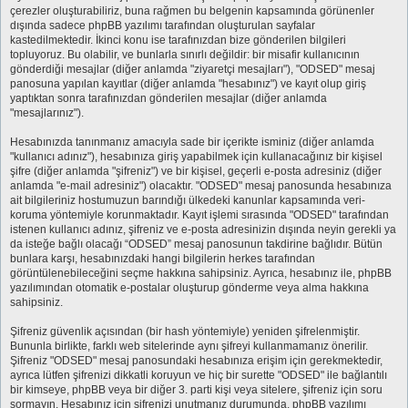
çerezler oluşturabiliriz, buna rağmen bu belgenin kapsamında görünenler
dışında sadece phpBB yazılımı tarafından oluşturulan sayfalar
kastedilmektedir. İkinci konu ise tarafınızdan bize gönderilen bilgileri
topluyoruz. Bu olabilir, ve bunlarla sınırlı değildir: bir misafir kullanıcının
gönderdiği mesajlar (diğer anlamda "ziyaretçi mesajları"), "ODSED" mesaj
panosuna yapılan kayıtlar (diğer anlamda "hesabınız") ve kayıt olup giriş
yaptıktan sonra tarafınızdan gönderilen mesajlar (diğer anlamda
"mesajlarınız").
Hesabınızda tanınmanız amacıyla sade bir içerikte isminiz (diğer anlamda
"kullanıcı adınız"), hesabınıza giriş yapabilmek için kullanacağınız bir kişisel
şifre (diğer anlamda "şifreniz") ve bir kişisel, geçerli e-posta adresiniz (diğer
anlamda "e-mail adresiniz") olacaktır. "ODSED" mesaj panosunda hesabınıza
ait bilgileriniz hostumuzun barındığı ülkedeki kanunlar kapsamında veri-
koruma yöntemiyle korunmaktadır. Kayıt işlemi sırasında "ODSED" tarafından
istenen kullanıcı adınız, şifreniz ve e-posta adresinizin dışında neyin gerekli ya
da isteğe bağlı olacağı “ODSED” mesaj panosunun takdirine bağlıdır. Bütün
bunlara karşı, hesabınızdaki hangi bilgilerin herkes tarafından
görüntülenebileceğini seçme hakkına sahipsiniz. Ayrıca, hesabınız ile, phpBB
yazılımından otomatik e-postalar oluşturup gönderme veya alma hakkına
sahipsiniz.
Şifreniz güvenlik açısından (bir hash yöntemiyle) yeniden şifrelenmiştir.
Bununla birlikte, farklı web sitelerinde aynı şifreyi kullanmamanız önerilir.
Şifreniz "ODSED" mesaj panosundaki hesabınıza erişim için gerekmektedir,
ayrıca lütfen şifrenizi dikkatli koruyun ve hiç bir surette "ODSED" ile bağlantılı
bir kimseye, phpBB veya bir diğer 3. parti kişi veya sitelere, şifreniz için soru
sormayın. Hesabınız için şifrenizi unutmanız durumunda, phpBB yazılımı