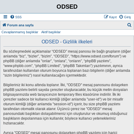
ODSED
SSS
Kayıt
Giriş
A
Forum ana sayfa
Cevaplanmamış başlıklar
Aktif başlıklar
r
a
ODSED - Gizlilik ilkeleri
Bu sözleşmedeki açıklamalar “ODSED” mesaj panosu ile bağlı grupların (diğer
anlamda “biz”, “bizler”, “bizim”, “ODSED”, “https://www.odsed.com/forum”) ve
phpBB (diğer anlamda "onlar”, “onlara”, “onların”, “phpBB yazılımı”,
“www.phpbb.com”, “phpBB Limited”, “phpBB Takımları”) yazılımının, ayrıca
tarafınızdan kullanılan oturum boyunca toplanan bazı bilgilerin (diğer anlamda
“sizin bilgileriniz”) nasıl kullanılacağını içermektedir.
Bilgileriniz iki konu altında toplanır. İlki, "ODSED" mesaj panosunu dolaşırken
phpBB yazılımı belirli sayıda çerezler oluşturacaktır, bu küçük metin dosyaları
bilgisayarınızda web tarayıcınızın temporary files klasörüne indirilir. İlk iki
çerezler sadece bir kullanıcı kimliği (diğer anlamda "user-id") ve bir misafir
oturum kimliği (diğer anlamda "session-id") içerir, bu size phpBB yazılımı
tarafından otomatik olarak atanır. Üçüncü çerez ise "ODSED" mesaj
panosundaki başlıkları dolaşabilmeniz için oluşturulur ve okumuş olduğunuz
başlıkların depolanması için kullanılır, böylece kullanıcı yetenekleriniz
hızlanacaktır.
Ayrıca "ODSED" mesaj panosunu dolaşırken phpBB yazılımı için harici