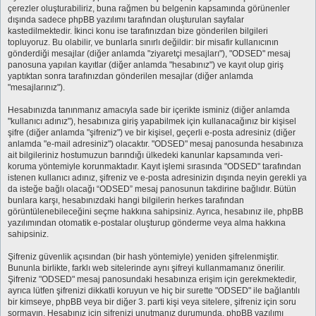
çerezler oluşturabiliriz, buna rağmen bu belgenin kapsamında görünenler
dışında sadece phpBB yazılımı tarafından oluşturulan sayfalar
kastedilmektedir. İkinci konu ise tarafınızdan bize gönderilen bilgileri
topluyoruz. Bu olabilir, ve bunlarla sınırlı değildir: bir misafir kullanıcının
gönderdiği mesajlar (diğer anlamda "ziyaretçi mesajları"), "ODSED" mesaj
panosuna yapılan kayıtlar (diğer anlamda "hesabınız") ve kayıt olup giriş
yaptıktan sonra tarafınızdan gönderilen mesajlar (diğer anlamda
"mesajlarınız").
Hesabınızda tanınmanız amacıyla sade bir içerikte isminiz (diğer anlamda
"kullanıcı adınız"), hesabınıza giriş yapabilmek için kullanacağınız bir kişisel
şifre (diğer anlamda "şifreniz") ve bir kişisel, geçerli e-posta adresiniz (diğer
anlamda "e-mail adresiniz") olacaktır. "ODSED" mesaj panosunda hesabınıza
ait bilgileriniz hostumuzun barındığı ülkedeki kanunlar kapsamında veri-
koruma yöntemiyle korunmaktadır. Kayıt işlemi sırasında "ODSED" tarafından
istenen kullanıcı adınız, şifreniz ve e-posta adresinizin dışında neyin gerekli ya
da isteğe bağlı olacağı “ODSED” mesaj panosunun takdirine bağlıdır. Bütün
bunlara karşı, hesabınızdaki hangi bilgilerin herkes tarafından
görüntülenebileceğini seçme hakkına sahipsiniz. Ayrıca, hesabınız ile, phpBB
yazılımından otomatik e-postalar oluşturup gönderme veya alma hakkına
sahipsiniz.
Şifreniz güvenlik açısından (bir hash yöntemiyle) yeniden şifrelenmiştir.
Bununla birlikte, farklı web sitelerinde aynı şifreyi kullanmamanız önerilir.
Şifreniz "ODSED" mesaj panosundaki hesabınıza erişim için gerekmektedir,
ayrıca lütfen şifrenizi dikkatli koruyun ve hiç bir surette "ODSED" ile bağlantılı
bir kimseye, phpBB veya bir diğer 3. parti kişi veya sitelere, şifreniz için soru
sormayın. Hesabınız için şifrenizi unutmanız durumunda, phpBB yazılımı