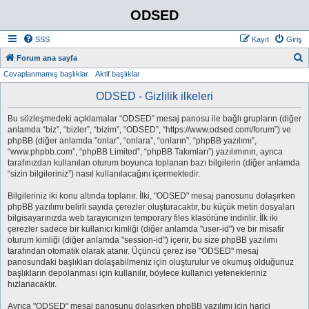
ODSED
SSS
Kayıt
Giriş
A
Forum ana sayfa
Cevaplanmamış başlıklar
Aktif başlıklar
r
a
ODSED - Gizlilik ilkeleri
Bu sözleşmedeki açıklamalar “ODSED” mesaj panosu ile bağlı grupların (diğer
anlamda “biz”, “bizler”, “bizim”, “ODSED”, “https://www.odsed.com/forum”) ve
phpBB (diğer anlamda "onlar”, “onlara”, “onların”, “phpBB yazılımı”,
“www.phpbb.com”, “phpBB Limited”, “phpBB Takımları”) yazılımının, ayrıca
tarafınızdan kullanılan oturum boyunca toplanan bazı bilgilerin (diğer anlamda
“sizin bilgileriniz”) nasıl kullanılacağını içermektedir.
Bilgileriniz iki konu altında toplanır. İlki, "ODSED" mesaj panosunu dolaşırken
phpBB yazılımı belirli sayıda çerezler oluşturacaktır, bu küçük metin dosyaları
bilgisayarınızda web tarayıcınızın temporary files klasörüne indirilir. İlk iki
çerezler sadece bir kullanıcı kimliği (diğer anlamda "user-id") ve bir misafir
oturum kimliği (diğer anlamda "session-id") içerir, bu size phpBB yazılımı
tarafından otomatik olarak atanır. Üçüncü çerez ise "ODSED" mesaj
panosundaki başlıkları dolaşabilmeniz için oluşturulur ve okumuş olduğunuz
başlıkların depolanması için kullanılır, böylece kullanıcı yetenekleriniz
hızlanacaktır.
Ayrıca "ODSED" mesaj panosunu dolaşırken phpBB yazılımı için harici