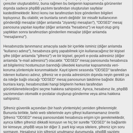
çerezler oluşturabiliriz, buna rağmen bu belgenin kapsamında görünenler
dışında sadece phpBB yazılımı tarafından oluşturulan sayfalar
kastedilmektedir. İkinci konu ise tarafınızdan bize gönderilen bilgileri
topluyoruz. Bu olabilir, ve bunlarla sınırlı değildir: bir misafir kullanıcının
gönderdiği mesajlar (diğer anlamda "ziyaretçi mesajları"), "ODSED" mesaj
panosuna yapılan kayıtlar (diğer anlamda "hesabınız") ve kayıt olup giriş
yaptıktan sonra tarafınızdan gönderilen mesajlar (diğer anlamda
"mesajlarınız").
Hesabınızda tanınmanız amacıyla sade bir içerikte isminiz (diğer anlamda
"kullanıcı adınız"), hesabınıza giriş yapabilmek için kullanacağınız bir kişisel
şifre (diğer anlamda "şifreniz") ve bir kişisel, geçerli e-posta adresiniz (diğer
anlamda "e-mail adresiniz") olacaktır. "ODSED" mesaj panosunda hesabınıza
ait bilgileriniz hostumuzun barındığı ülkedeki kanunlar kapsamında veri-
koruma yöntemiyle korunmaktadır. Kayıt işlemi sırasında "ODSED" tarafından
istenen kullanıcı adınız, şifreniz ve e-posta adresinizin dışında neyin gerekli ya
da isteğe bağlı olacağı “ODSED” mesaj panosunun takdirine bağlıdır. Bütün
bunlara karşı, hesabınızdaki hangi bilgilerin herkes tarafından
görüntülenebileceğini seçme hakkına sahipsiniz. Ayrıca, hesabınız ile, phpBB
yazılımından otomatik e-postalar oluşturup gönderme veya alma hakkına
sahipsiniz.
Şifreniz güvenlik açısından (bir hash yöntemiyle) yeniden şifrelenmiştir.
Bununla birlikte, farklı web sitelerinde aynı şifreyi kullanmamanız önerilir.
Şifreniz "ODSED" mesaj panosundaki hesabınıza erişim için gerekmektedir,
ayrıca lütfen şifrenizi dikkatli koruyun ve hiç bir surette "ODSED" ile bağlantılı
bir kimseye, phpBB veya bir diğer 3. parti kişi veya sitelere, şifreniz için soru
sormayın. Hesabınız için şifrenizi unutmanız durumunda, phpBB yazılımı