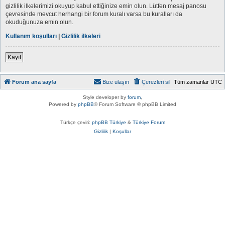
gizlilik ilkelerimizi okuyup kabul ettiğinize emin olun. Lütfen mesaj panosu
çevresinde mevcut herhangi bir forum kuralı varsa bu kuralları da
okuduğunuza emin olun.
Kullanım koşulları
|
Gizlilik ilkeleri
Kayıt
Forum ana sayfa
Bize ulaşın
Çerezleri sil
Tüm zamanlar
UTC
Style developer by
forum
,
Powered by
phpBB
® Forum Software © phpBB Limited
Türkçe çeviri:
phpBB Türkiye
&
Türkiye Forum
Gizlilik
|
Koşullar