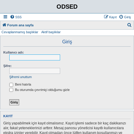
ODSED
SSS
Kayıt
Giriş
A
Forum ana sayfa
Cevaplanmamış başlıklar
Aktif başlıklar
r
a
Giriş
Kullanıcı adı:
Şifre:
Şifremi unuttum
Beni hatırla
Bu oturumda çevrimiçi olduğumu gizle
KAYIT
Giriş yapabilmek için kayıt olmalısınız. Kayıt işlemi sadece bir kaç dakikanızı
alır, fakat yeteneklerinizi arttırır. Mesaj panosu yöneticisi kayıtlı kullanıcılara
ekstra izinler verebilir. Kayıt olmadan önce lütfen kullanım koşullarımızı ve