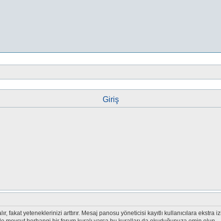
Giriş
r, fakat yeteneklerinizi arttırır. Mesaj panosu yöneticisi kayıtlı kullanıcılara ekstra i
nde mevcut herhangi bir forum kuralı varsa bu kuralları da okuduğunuza emin olun.