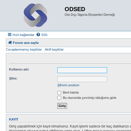
ODSED
Oto Dışı Sigorta Eksperleri Derneği
Hızlı bağlantılar
SSS
Forum ana sayfa
Cevaplanmamış başlıklar
Aktif başlıklar
Kullanıcı adı:
Şifre:
Şifremi unuttum
Beni hatırla
Bu oturumda çevrimiçi olduğumu gizle
KAYIT
Giriş yapabilmek için kayıt olmalısınız. Kayıt işlemi sadece bir kaç dakikanızı alı
ilkelerimizi okuyup kabul ettiğinize emin olun. Lütfen mesaj panosu çevresi