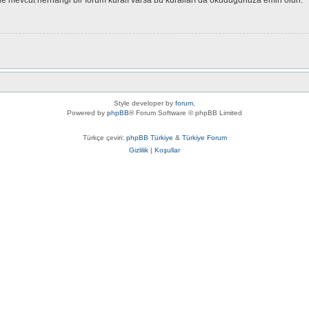
Style developer by
forum
,
Powered by
phpBB
® Forum Software © phpBB Limited
Türkçe çeviri:
phpBB Türkiye
&
Türkiye Forum
Gizlilik
|
Koşullar