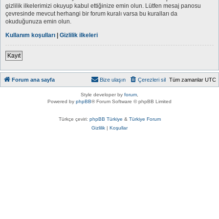
gizlilik ilkelerimizi okuyup kabul ettiğinize emin olun. Lütfen mesaj panosu
çevresinde mevcut herhangi bir forum kuralı varsa bu kuralları da
okuduğunuza emin olun.
Kullanım koşulları
|
Gizlilik ilkeleri
Kayıt
Forum ana sayfa
Bize ulaşın
Çerezleri sil
Tüm zamanlar
UTC
Style developer by
forum
,
Powered by
phpBB
® Forum Software © phpBB Limited
Türkçe çeviri:
phpBB Türkiye
&
Türkiye Forum
Gizlilik
|
Koşullar