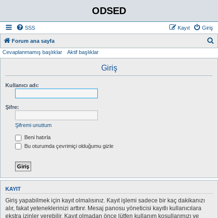
ODSED
SSS
Kayıt
Giriş
A
Forum ana sayfa
Cevaplanmamış başlıklar
Aktif başlıklar
r
a
Giriş
Kullanıcı adı:
Şifre:
Şifremi unuttum
Beni hatırla
Bu oturumda çevrimiçi olduğumu gizle
KAYIT
Giriş yapabilmek için kayıt olmalısınız. Kayıt işlemi sadece bir kaç dakikanızı
alır, fakat yeteneklerinizi arttırır. Mesaj panosu yöneticisi kayıtlı kullanıcılara
ekstra izinler verebilir. Kayıt olmadan önce lütfen kullanım koşullarımızı ve