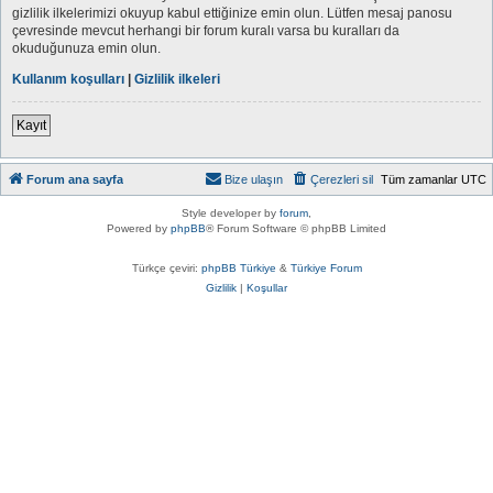
gizlilik ilkelerimizi okuyup kabul ettiğinize emin olun. Lütfen mesaj panosu
çevresinde mevcut herhangi bir forum kuralı varsa bu kuralları da
okuduğunuza emin olun.
Kullanım koşulları
|
Gizlilik ilkeleri
Kayıt
Forum ana sayfa
Bize ulaşın
Çerezleri sil
Tüm zamanlar
UTC
Style developer by
forum
,
Powered by
phpBB
® Forum Software © phpBB Limited
Türkçe çeviri:
phpBB Türkiye
&
Türkiye Forum
Gizlilik
|
Koşullar