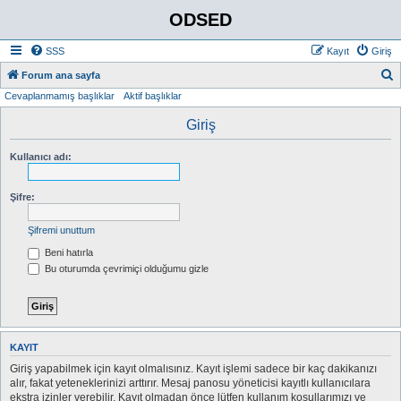
ODSED
SSS
Kayıt
Giriş
A
Forum ana sayfa
Cevaplanmamış başlıklar
Aktif başlıklar
r
a
Giriş
Kullanıcı adı:
Şifre:
Şifremi unuttum
Beni hatırla
Bu oturumda çevrimiçi olduğumu gizle
KAYIT
Giriş yapabilmek için kayıt olmalısınız. Kayıt işlemi sadece bir kaç dakikanızı
alır, fakat yeteneklerinizi arttırır. Mesaj panosu yöneticisi kayıtlı kullanıcılara
ekstra izinler verebilir. Kayıt olmadan önce lütfen kullanım koşullarımızı ve