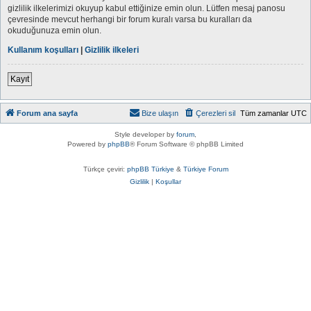
gizlilik ilkelerimizi okuyup kabul ettiğinize emin olun. Lütfen mesaj panosu
çevresinde mevcut herhangi bir forum kuralı varsa bu kuralları da
okuduğunuza emin olun.
Kullanım koşulları
|
Gizlilik ilkeleri
Kayıt
Forum ana sayfa
Bize ulaşın
Çerezleri sil
Tüm zamanlar
UTC
Style developer by
forum
,
Powered by
phpBB
® Forum Software © phpBB Limited
Türkçe çeviri:
phpBB Türkiye
&
Türkiye Forum
Gizlilik
|
Koşullar